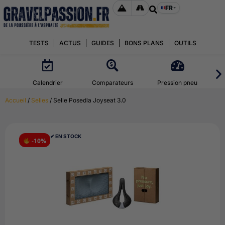
FR
TESTS
ACTUS
GUIDES
BONS PLANS
OUTILS
Calendrier
Comparateurs
Pression pneu
Accueil
/
Selles
/ Selle Posedla Joyseat 3.0
✔︎ EN STOCK
-10%