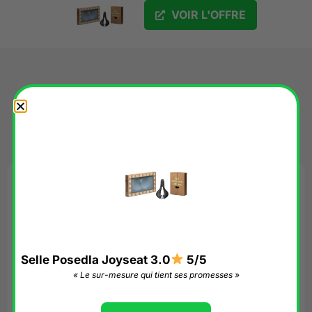
VOIR L'OFFRE
Avis
Maryse DUGUE
–
12 juillet 2026
Selle Posedla Joyseat 3.0
5/5
Un truc très cher et très
« Le sur-mesure qui tient ses promesses »
inconfortable. Allez plutôt chez
un bon vélociste qui prendra