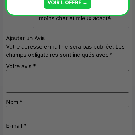
vos mesures et saura vous
VOIR L'OFFRE →
proposer quelque chose de
moins cher et mieux adapté
Ajouter un Avis
Votre adresse e-mail ne sera pas publiée.
Les
champs obligatoires sont indiqués avec
*
Votre avis
*
Nom
*
E-mail
*