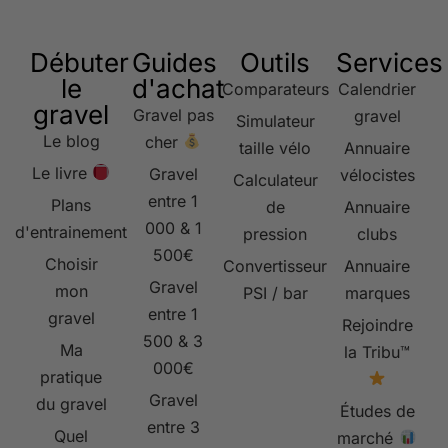
Débuter
Guides
Outils
Services
le
d'achat
Comparateurs
Calendrier
gravel
Gravel pas
gravel
Simulateur
Le blog
cher
taille vélo
Annuaire
Le livre
Gravel
vélocistes
Calculateur
entre 1
Plans
de
Annuaire
000 & 1
d'entrainement
pression
clubs
500€
Choisir
Convertisseur
Annuaire
Gravel
mon
PSI / bar
marques
entre 1
gravel
Rejoindre
500 & 3
Ma
la Tribu™
000€
pratique
Gravel
du gravel
Études de
entre 3
Quel
marché