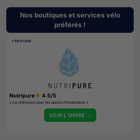
Nos boutiques et services vélo
préférés !
✔︎ EN STOCK
Nutripure
4.5/5
L
« La référence pour les sports d’endurance »
«
VOIR L'OFFRE →