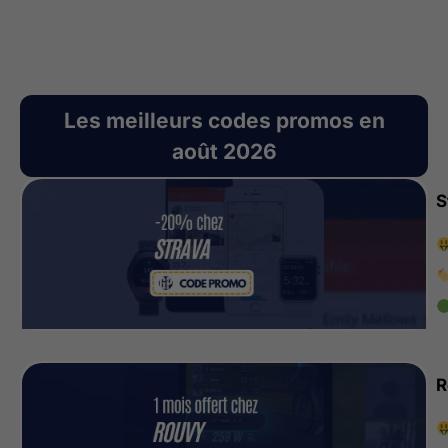
Les meilleurs codes promos en
août 2026
S
R