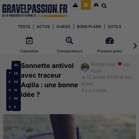
TESTS
ACTUS
GUIDES
BONS PLANS
OUTILS
Calendrier
Comparateurs
Pression pneu
Rédigé avec
par
Sonnette antivol
AC
Hugo
T
CE
avec traceur
le 12 janvier 2026 et mis
E
SS
Aqiila : une bonne
à jour
il y a 3 mois
S
OI
idée ?
T
RE
S
S