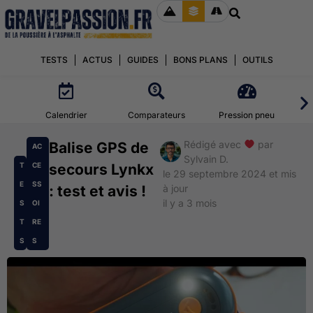
TESTS
ACTUS
GUIDES
BONS PLANS
OUTILS
Calendrier
Comparateurs
Pression pneu
Rédigé avec
par
Balise GPS de
AC
Sylvain D.
T
CE
secours Lynkx
le 29 septembre 2024 et mis
E
SS
: test et avis !
à jour
il y a 3 mois
S
OI
T
RE
S
S