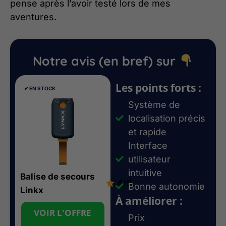
pense après l’avoir testé lors de mes
aventures.
Notre avis (en bref) sur
Les points forts :
✔︎ EN STOCK
Système de
localisation précis
et rapide
Interface
utilisateur
intuitive
Balise de secours
4/5
Bonne autonomie
Linkx
À améliorer :
VOIR L'OFFRE
Prix