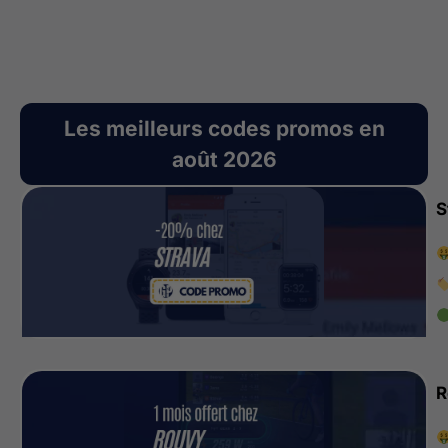
Les meilleurs codes promos en
août 2026
S
R