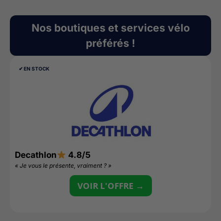
Nos boutiques et services vélo
préférés !
✔︎ EN STOCK
Decathlon
4.8/5
N
« Je vous le présente, vraiment ? »
«
VOIR L'OFFRE →