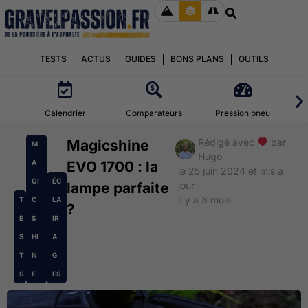
TESTS
ACTUS
GUIDES
BONS PLANS
OUTILS
Calendrier
Comparateurs
Pression pneu
Rédigé avec
par
Magicshine
M
Hugo
A
EVO 1700 : la
le 25 juin 2024 et mis à
GI
ÉC
lampe parfaite
jour
il y a 3 mois
T
C
LA
?
E
S
IR
S
HI
A
T
N
G
S
E
ES