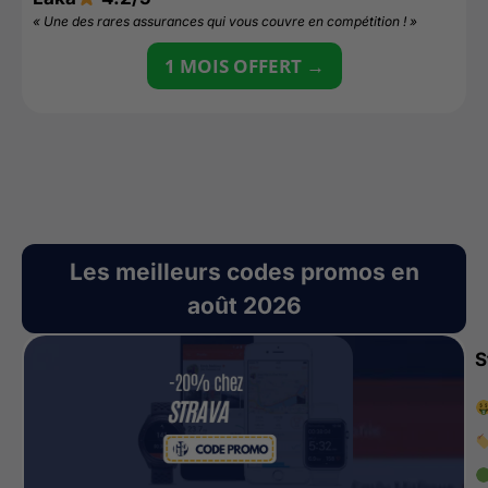
«
« Une des rares assurances qui vous couvre en compétition ! »
1 MOIS OFFERT →
Les meilleurs codes promos en
août 2026
S