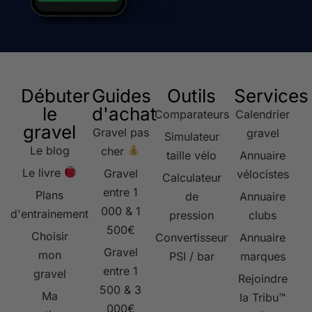
Débuter
Guides
Outils
Services
le
d'achat
Comparateurs
Calendrier
gravel
Gravel pas
gravel
Simulateur
Le blog
cher
taille vélo
Annuaire
Le livre
Gravel
vélocistes
Calculateur
entre 1
Plans
de
Annuaire
000 & 1
d'entrainement
pression
clubs
500€
Choisir
Convertisseur
Annuaire
Gravel
mon
PSI / bar
marques
entre 1
gravel
Rejoindre
500 & 3
Ma
la Tribu™
000€