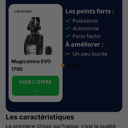
Les points forts :
✔︎ EN STOCK
Puissance
Autonomie
Form factor
À améliorer :
Un peu lourde
Magicshine EVO
4.5/5
1700
VOIR L'OFFRE
→
Les caractéristiques
La première chose qui frappe, c’est la qualité