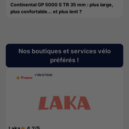
Continental GP 5000 S TR 35 mm : plus large,
plus confortable… et plus lent ?
Nos boutiques et services vélo
préférés !
✔︎ EN STOCK
Promo
N
Laka
4.2/5