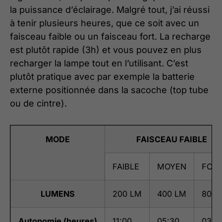
la puissance d’éclairage. Malgré tout, j’ai réussi
à tenir plusieurs heures, que ce soit avec un
faisceau faible ou un faisceau fort. La recharge
est plutôt rapide (3h) et vous pouvez en plus
recharger la lampe tout en l’utilisant. C’est
plutôt pratique avec par exemple la batterie
externe positionnée dans la sacoche (top tube
ou de cintre).
MODE
FAISCEAU FAIBLE
FAIBLE
MOYEN
FOR
LUMENS
200 LM
400 LM
800 
Autonomie (heures)
11:00
05:30
03:0