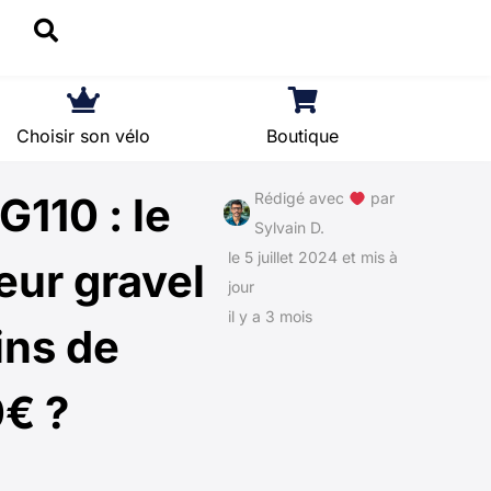
Choisir son vélo
Boutique
G110 : le
Rédigé avec
par
Sylvain D.
le 5 juillet 2024 et mis à
eur gravel
jour
il y a 3 mois
ins de
€ ?