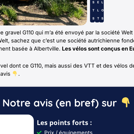
S
E
L
T
L
O
S
T
S
i ce gravel G110 qui m’a été envoyé par la société W
Welt, sachez que c’est une société autrichienne fond
ent basée à Albertville.
Les vélos sont conçus en E
l dont ce G110, mais aussi des VTT et des vélos de v
 avis
.
Notre avis (en bref) sur
Les points forts :
Prix / équipements