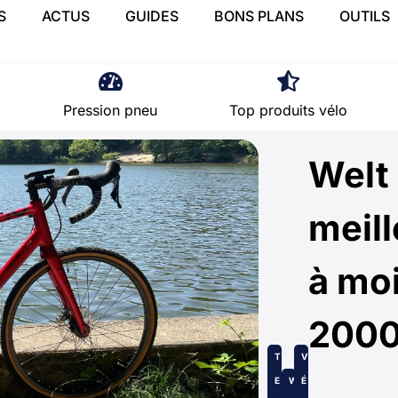
S
ACTUS
GUIDES
BONS PLANS
OUTILS
Pression pneu
Top produits vélo
Welt 
meill
à mo
2000
T
V
E
W
É