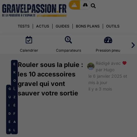
TESTS
ACTUS
GUIDES
BONS PLANS
OUTILS
Calendrier
Comparateurs
Pression pneu
Rédigé avec
Rouler sous la pluie :
E
par
Hugo
K
les 10 accessoires
le 6 janvier 2025 et
O
gravel qui vont
mis à jour
il y a 3 mois
G
Ï
,
sauver votre sortie
U
Z
I
É
D
F
E
A
S
L