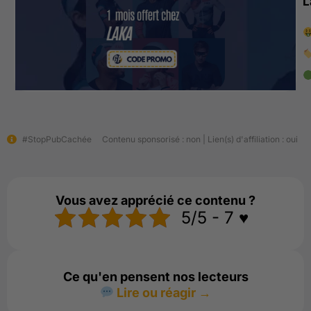
L
#StopPubCachée
Contenu sponsorisé : non | Lien(s) d'affiliation : oui
Vous avez apprécié ce contenu ?
5/5 - 7 ♥️
Ce qu'en pensent nos lecteurs
Lire ou réagir →