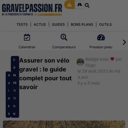
TESTS
ACTUS
GUIDES
BONS PLANS
OUTILS
Calendrier
Comparateurs
Pression pneu
Rédigé avec
par
Assurer son vélo
C
Hugo
O
gravel : le guide
le 29 août 2022 et mis
G
M
complet pour tout
à jour
il y a 3 mois
U
PÉ
savoir
I
TI
D
TI
E
O
S
N