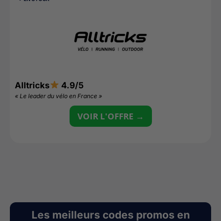
Alltricks
4.9/5
L
« Le leader du vélo en France »
«
VOIR L'OFFRE →
Les meilleurs codes promos en