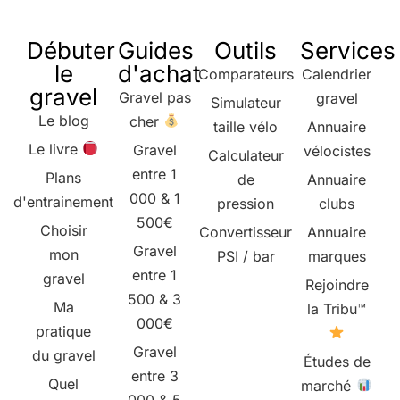
Débuter
Guides
Outils
Services
le
d'achat
Comparateurs
Calendrier
gravel
Gravel pas
gravel
Simulateur
Le blog
cher
taille vélo
Annuaire
Le livre
Gravel
vélocistes
Calculateur
entre 1
Plans
de
Annuaire
000 & 1
d'entrainement
pression
clubs
500€
Choisir
Convertisseur
Annuaire
Gravel
mon
PSI / bar
marques
entre 1
gravel
Rejoindre
500 & 3
Ma
la Tribu™
000€
pratique
Gravel
du gravel
Études de
entre 3
Quel
marché
000 & 5