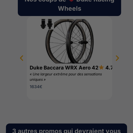
Wheels
Duke Baccara WRX Aero 42
4.7/5
Duke B
« Une largeur extrême pour des sensations
« Un profi
uniques »
1562
€
1634
€
3 autres promos qui devraient vous