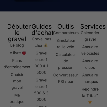
Débuter
Guides
Outils
Services
le
d'achat
Comparateurs
Calendrier
gravel
Gravel pas
gravel
Simulateur
Le blog
cher
taille vélo
Annuaire
Le livre
Gravel
vélocistes
Calculateur
entre 1
Plans
de
Annuaire
000 & 1
d'entrainement
pression
clubs
500€
Choisir
Convertisseur
Annuaire
Gravel
mon
PSI / bar
marques
entre 1
gravel
Rejoindre
500 & 3
Ma
la Tribu™
000€
pratique