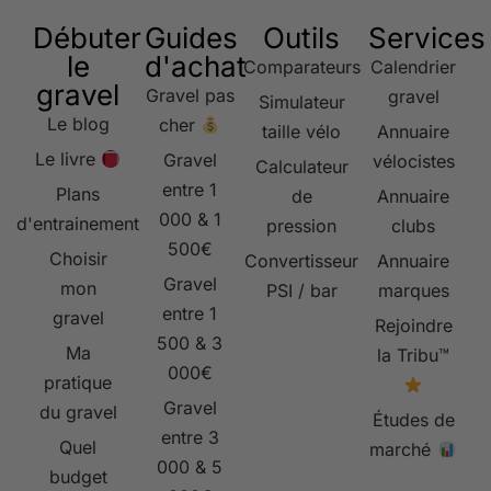
Débuter
Guides
Outils
Services
le
d'achat
Comparateurs
Calendrier
gravel
Gravel pas
gravel
Simulateur
Le blog
cher
taille vélo
Annuaire
Le livre
Gravel
vélocistes
Calculateur
entre 1
Plans
de
Annuaire
000 & 1
d'entrainement
pression
clubs
500€
Choisir
Convertisseur
Annuaire
Gravel
mon
PSI / bar
marques
entre 1
gravel
Rejoindre
500 & 3
Ma
la Tribu™
000€
pratique
Gravel
du gravel
Études de
entre 3
Quel
marché
000 & 5
budget