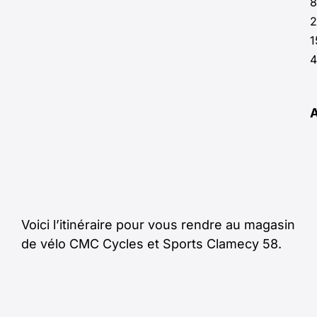
8
2
1
4
Voici l’itinéraire pour vous rendre au magasin
de vélo CMC Cycles et Sports Clamecy 58.