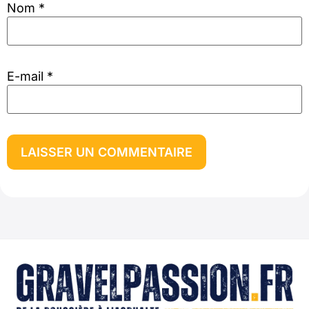
Nom
*
E-mail
*