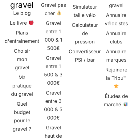
gravel
Gravel pas
gravel
Simulateur
Le blog
cher
taille vélo
Annuaire
Le livre
Gravel
vélocistes
Calculateur
entre 1
Plans
de
Annuaire
000 & 1
d'entrainement
pression
clubs
500€
Choisir
Convertisseur
Annuaire
Gravel
mon
PSI / bar
marques
entre 1
gravel
Rejoindre
500 & 3
Ma
la Tribu™
000€
pratique
Gravel
du gravel
Études de
entre 3
Quel
marché
000 & 5
budget
000€
pour le
Gravel
gravel ?
haut de