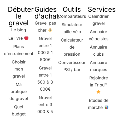
Débuter
Guides
Outils
Services
le
d'achat
Comparateurs
Calendrier
gravel
Gravel pas
gravel
Simulateur
Le blog
cher
taille vélo
Annuaire
Le livre
Gravel
vélocistes
Calculateur
entre 1
Plans
de
Annuaire
000 & 1
d'entrainement
pression
clubs
500€
Choisir
Convertisseur
Annuaire
Gravel
mon
PSI / bar
marques
entre 1
gravel
Rejoindre
500 & 3
Ma
la Tribu™
000€
pratique
Gravel
du gravel
Études de
entre 3
Quel
marché
000 & 5
budget