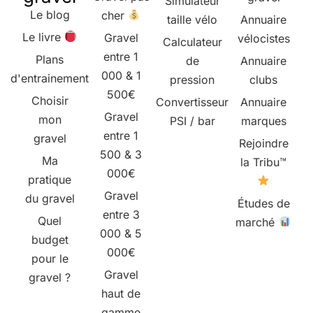
Simulateur
Le blog
cher
taille vélo
Annuaire
Le livre
Gravel
vélocistes
Calculateur
entre 1
Plans
de
Annuaire
000 & 1
d'entrainement
pression
clubs
500€
Choisir
Convertisseur
Annuaire
Gravel
mon
PSI / bar
marques
entre 1
gravel
Rejoindre
500 & 3
Ma
la Tribu™
000€
pratique
Gravel
du gravel
Études de
entre 3
Quel
marché
000 & 5
budget
000€
pour le
Gravel
gravel ?
haut de
gamme