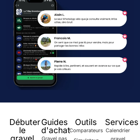
Débuter
Guides
Outils
Services
le
d'achat
Comparateurs
Calendrier
gravel
Gravel pas
gravel