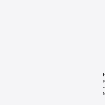
H
1
–
1