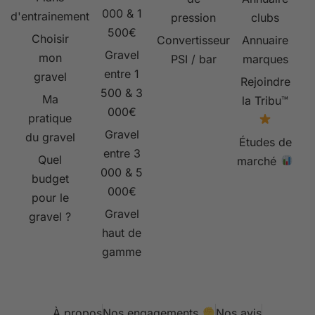
000 & 1
d'entrainement
pression
clubs
500€
Choisir
Convertisseur
Annuaire
Gravel
mon
PSI / bar
marques
entre 1
gravel
Rejoindre
500 & 3
Ma
la Tribu™
000€
pratique
Gravel
du gravel
Études de
entre 3
Quel
marché
000 & 5
budget
000€
pour le
Gravel
gravel ?
haut de
gamme
À propos
Nos engagements
Nos avis