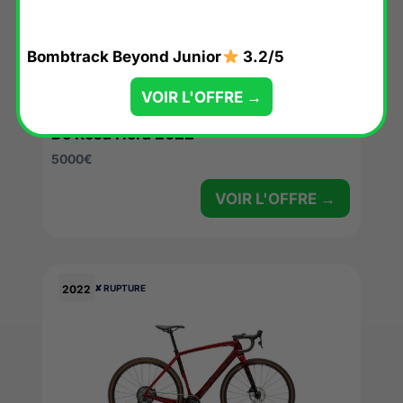
Bombtrack Beyond Junior
3.2/5
VOIR L'OFFRE →
De Rosa Hera 2022
5000
€
VOIR L'OFFRE →
2022
✘ RUPTURE