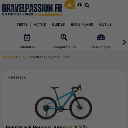
TESTS
ACTUS
GUIDES
BONS PLANS
OUTILS
Calendrier
Comparateurs
Pression pneu
Accueil
/
Vélo
/ Bombtrack Beyond Junior
✔︎ EN STOCK
Bombtrack Beyond Junior
3.2/5