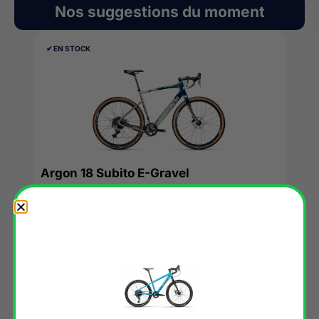
Nos suggestions du moment
✔︎ EN STOCK
Argon 18 Subito E-Gravel
6949,99
€
VOIR L'OFFRE →
2022
✔︎ EN STOCK