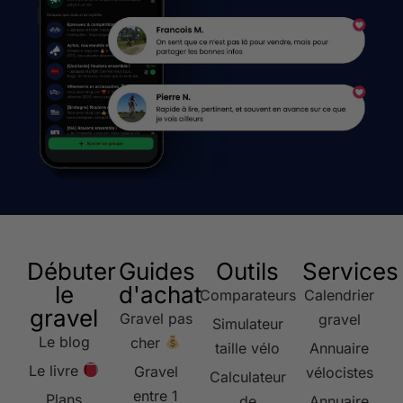
Débuter
Guides
Outils
Services
le
d'achat
Comparateurs
Calendrier
gravel
Gravel pas
gravel
Simulateur
Le blog
cher
taille vélo
Annuaire
Le livre
Gravel
vélocistes
Calculateur
entre 1
Plans
de
Annuaire