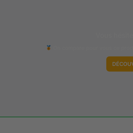
Vous hésite
On compare pour vous ce prod
DÉCOUV
GRATUIT