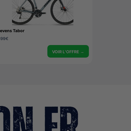
tevens Tabor
299
€
VOIR L'OFFRE →