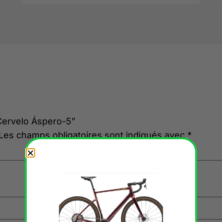
“Cervelo Áspero-5”
Les champs obligatoires sont indiqués avec
*