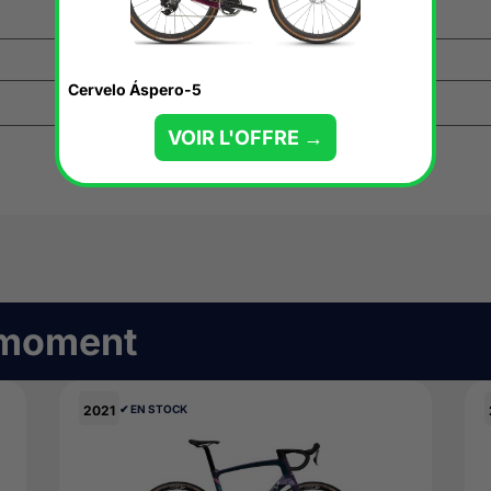
Cervelo Áspero-5
VOIR L'OFFRE →
 moment
2021
✔︎ EN STOCK