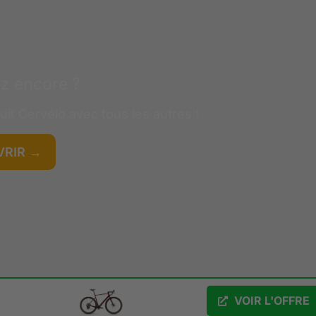
z encore ?
uit
Cervélo
avec tous les autres !
RIR →
VOIR L'OFFRE