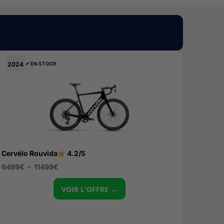
2024
✔︎ EN STOCK
Cervélo Rouvida
4.2/5
6499
€
–
11499
€
VOIR L'OFFRE →