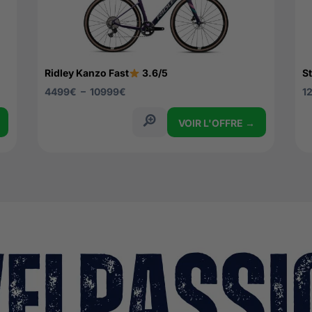
Ridley Kanzo Fast
3.6/5
S
4499
€
–
10999
€
1
VOIR L'OFFRE →