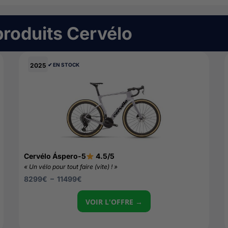
produits
Cervélo
2025
✔︎ EN STOCK
Cervélo Áspero-5
4.5/5
« Un vélo pour tout faire (vite) ! »
8299
€
–
11499
€
VOIR L'OFFRE →