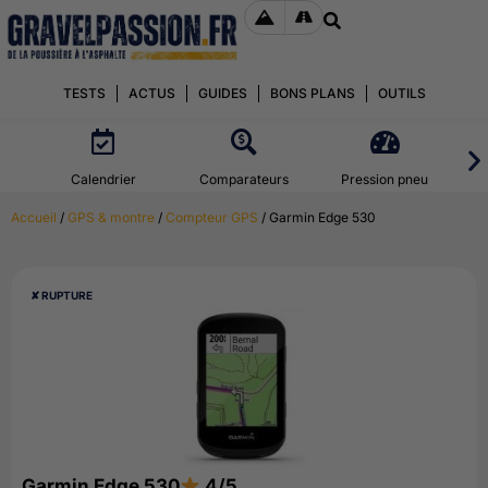
TESTS
ACTUS
GUIDES
BONS PLANS
OUTILS
Calendrier
Comparateurs
Pression pneu
Accueil
/
GPS & montre
/
Compteur GPS
/ Garmin Edge 530
✘ RUPTURE
Garmin Edge 530
4/5