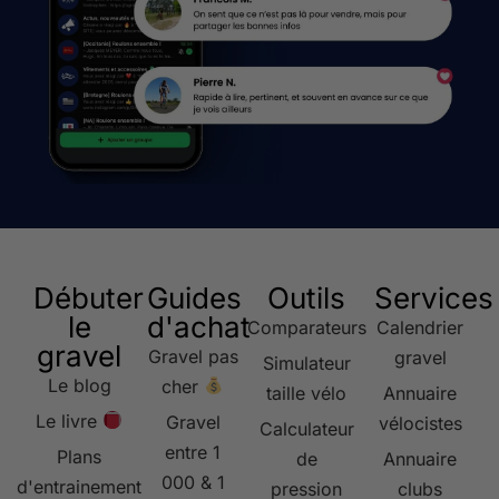
Débuter
Guides
Outils
Services
le
d'achat
Comparateurs
Calendrier
gravel
Gravel pas
gravel
Simulateur
Le blog
cher
taille vélo
Annuaire
Le livre
Gravel
vélocistes
Calculateur
entre 1
Plans
de
Annuaire
000 & 1
d'entrainement
pression
clubs