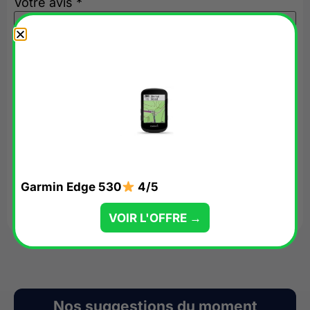
Votre avis
*
Nom
*
E-mail
*
Garmin Edge 530
4/5
VOIR L'OFFRE →
Nos suggestions du moment