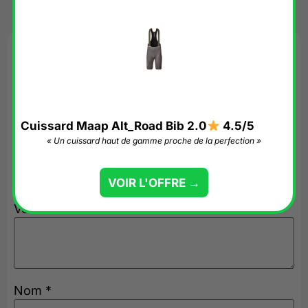
Avis
Il n’y a pas encore d’avis.
Soyez le premier à laisser votre avis sur
Cuissard Maap Alt_Road Bib 2.0
4.5/5
« Un cuissard haut de gamme proche de la perfection »
“Cuissard Maap Alt_Road Bib 2.0”
Votre adresse e-mail ne sera pas publiée.
Les
champs obligatoires sont indiqués avec
*
VOIR L'OFFRE →
Votre avis
*
Nom
*