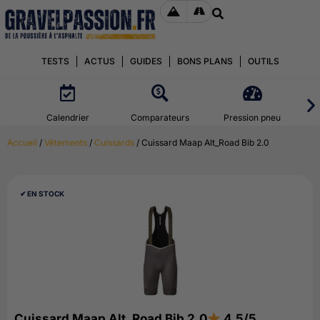
TESTS
ACTUS
GUIDES
BONS PLANS
OUTILS
Calendrier
Comparateurs
Pression pneu
Accueil
/
Vêtements
/
Cuissards
/ Cuissard Maap Alt_Road Bib 2.0
✔︎ EN STOCK
Cuissard Maap Alt_Road Bib 2.0
4.5/5