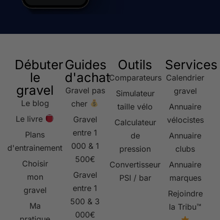
Débuter
Guides
Outils
Services
le
d'achat
Comparateurs
Calendrier
gravel
Gravel pas
gravel
Simulateur
Le blog
cher
taille vélo
Annuaire
Le livre
Gravel
vélocistes
Calculateur
entre 1
Plans
de
Annuaire
000 & 1
d'entrainement
pression
clubs
500€
Choisir
Convertisseur
Annuaire
Gravel
mon
PSI / bar
marques
entre 1
gravel
Rejoindre
500 & 3
Ma
la Tribu™
000€
pratique