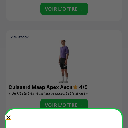
VOIR L'OFFRE →
✔︎ EN STOCK
Cuissard Maap Apex Aeon
4/5
« Un kit été très réussi sur le confort et le style ! »
VOIR L'OFFRE →