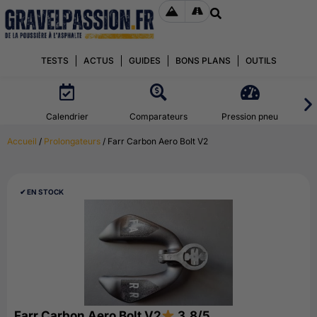
TESTS
ACTUS
GUIDES
BONS PLANS
OUTILS
Calendrier
Comparateurs
Pression pneu
Accueil
/
Prolongateurs
/ Farr Carbon Aero Bolt V2
✔︎ EN STOCK
Farr Carbon Aero Bolt V2
3.8/5