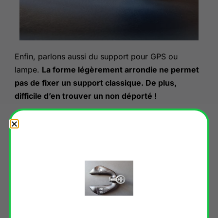
Enfin, parlons aussi du support pour GPS ou
lampe.
La forme légèrement arrondie ne permet
pas de fixer un support classique. De plus,
difficile d’en trouver un non déporté !
Heureusement, la marque a conçu un support
spécialement pour ce module…
Mais le tarif pique
! Comptez 85€ pour l’acquérir…
malgré tout, en bricolant un peu, on peut arriver à
ses fins comme le montre les photos.