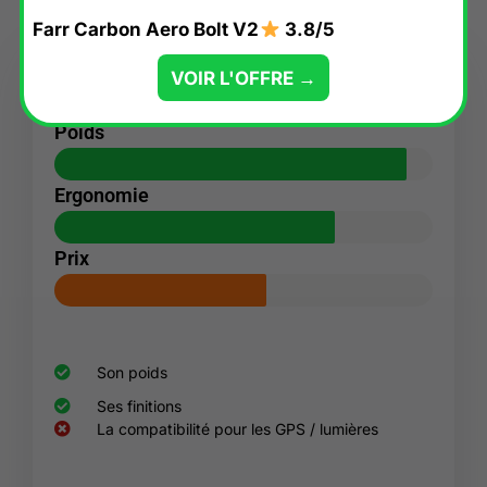
Farr Carbon Aero Bolt V2
3.8/5
VOIR L'OFFRE →
Poids
Ergonomie
Prix
Son poids
Ses finitions
La compatibilité pour les GPS / lumières