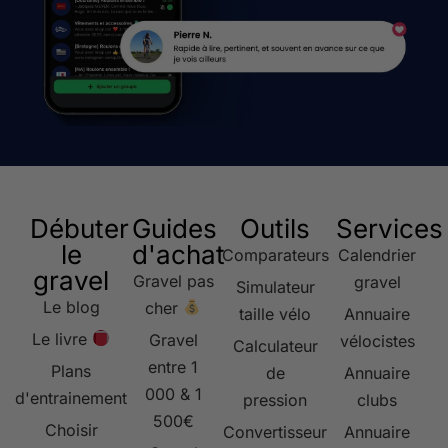
Débuter
Guides
Outils
Services
le
d'achat
Comparateurs
Calendrier
gravel
Gravel pas
gravel
Simulateur
Le blog
cher
taille vélo
Annuaire
Le livre
Gravel
vélocistes
Calculateur
entre 1
Plans
de
Annuaire
000 & 1
d'entrainement
pression
clubs
500€
Choisir
Convertisseur
Annuaire