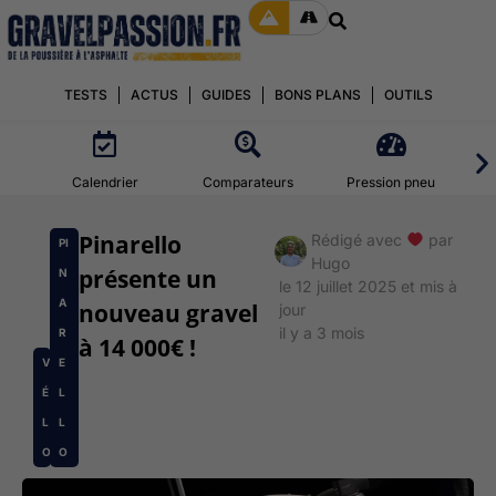
TESTS
ACTUS
GUIDES
BONS PLANS
OUTILS
Calendrier
Comparateurs
Pression pneu
Pinarello
Rédigé avec
par
PI
Hugo
présente un
N
le 12 juillet 2025 et mis à
A
nouveau gravel
jour
il y a 3 mois
R
à 14 000€ !
V
E
É
L
L
L
O
O