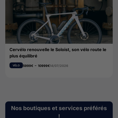
Cervélo renouvelle le Soloist, son vélo route le
plus équilibré
VÉLO
5999
€
–
10999
€
14/07/2026
Nos boutiques et services préférés
!