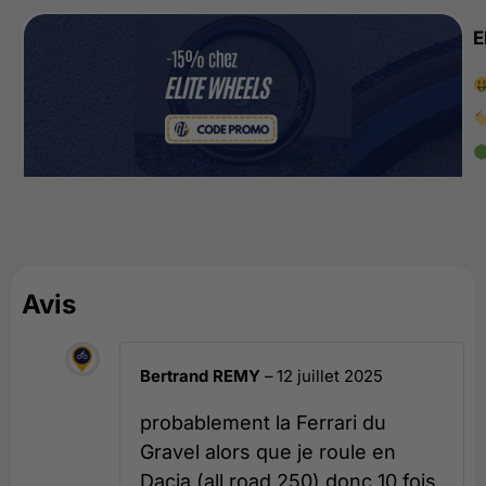
E
Avis
Bertrand REMY
–
12 juillet 2025
probablement la Ferrari du
Gravel alors que je roule en
Dacia (all road 250) donc 10 fois