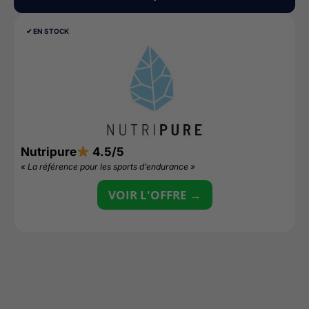
✔︎ EN STOCK
Nutripure
4.5/5
L
« La référence pour les sports d’endurance »
«
VOIR L'OFFRE →