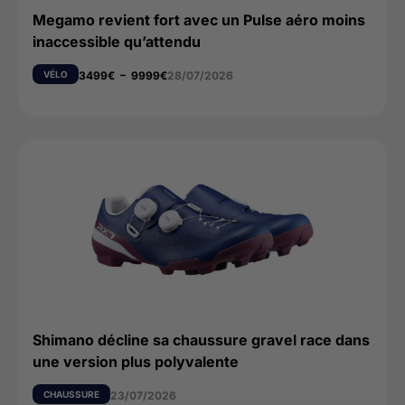
Megamo revient fort avec un Pulse aéro moins
inaccessible qu’attendu
VÉLO
3499
€
–
9999
€
28/07/2026
Shimano décline sa chaussure gravel race dans
une version plus polyvalente
CHAUSSURE
23/07/2026