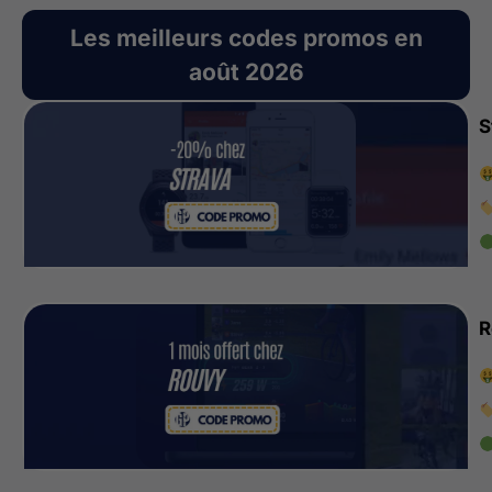
Les meilleurs codes promos en
août 2026
S
R