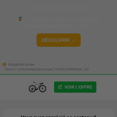
Vous hésitez encore ?
On compare pour vous ce produit
Pinarello
avec tous les autres !
DÉCOUVRIR →
#StopPubCachée
GRATUIT
Source : communiqué de presse | Lien(s) d'affiliation : oui
VOIR L'OFFRE