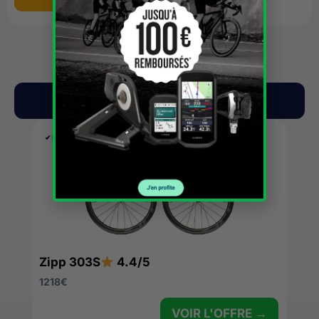
Nos suggestions du moment
✔︎ EN STOCK
Zipp 303S
4.4/5
1218
€
VOIR L'OFFRE →