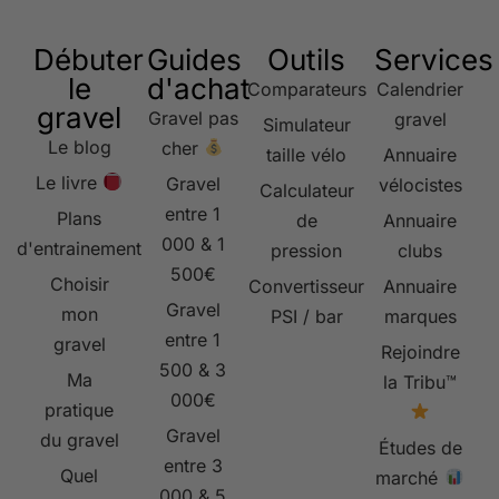
Débuter
Guides
Outils
Services
le
d'achat
Comparateurs
Calendrier
gravel
Gravel pas
gravel
Simulateur
Le blog
cher
taille vélo
Annuaire
Le livre
Gravel
vélocistes
Calculateur
entre 1
Plans
de
Annuaire
000 & 1
d'entrainement
pression
clubs
500€
Choisir
Convertisseur
Annuaire
Gravel
mon
PSI / bar
marques
entre 1
gravel
Rejoindre
500 & 3
Ma
la Tribu™
000€
pratique
Gravel
du gravel
Études de
entre 3
Quel
marché
000 & 5