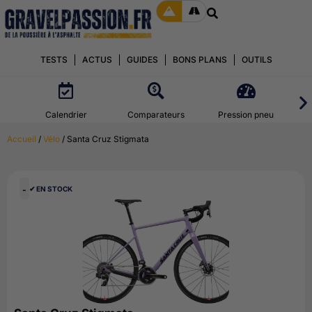
TESTS
ACTUS
GUIDES
BONS PLANS
OUTILS
Calendrier
Comparateurs
Pression pneu
Accueil
/
Vélo
/ Santa Cruz Stigmata
-
✔︎ EN STOCK