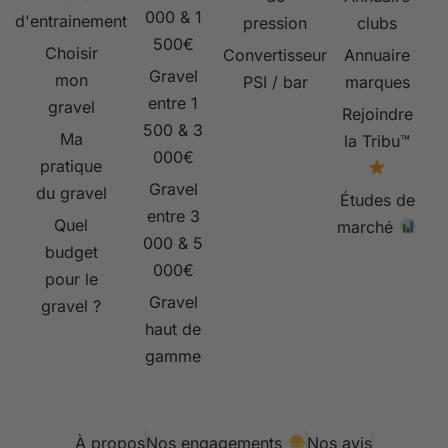
000 & 1
d'entrainement
pression
clubs
500€
Choisir
Convertisseur
Annuaire
Gravel
mon
PSI / bar
marques
entre 1
gravel
Rejoindre
500 & 3
Ma
la Tribu™
000€
pratique
Gravel
du gravel
Études de
entre 3
Quel
marché
000 & 5
budget
000€
pour le
Gravel
gravel ?
haut de
gamme
À propos
Nos engagements
Nos avis