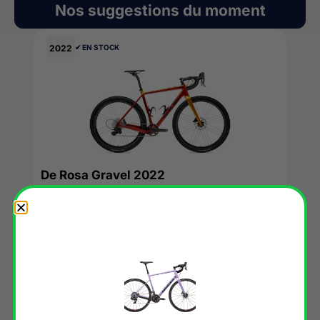
Nos suggestions du moment
2022
✔︎ EN STOCK
De Rosa Gravel 2022
4820,49
€
VOIR L'OFFRE →
2022
✘ RUPTURE