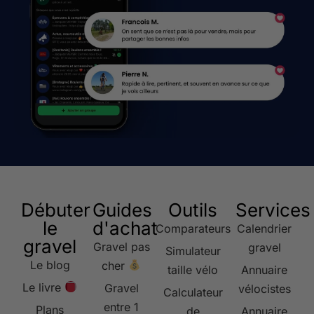
Débuter
Guides
Outils
Services
le
d'achat
Comparateurs
Calendrier
gravel
Gravel pas
gravel
Simulateur
Le blog
cher
taille vélo
Annuaire
Le livre
Gravel
vélocistes
Calculateur
entre 1
Plans
de
Annuaire