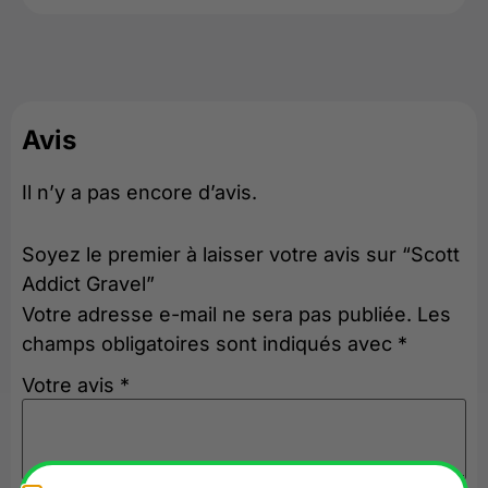
Avis
Il n’y a pas encore d’avis.
Soyez le premier à laisser votre avis sur “Scott
Addict Gravel”
Votre adresse e-mail ne sera pas publiée.
Les
champs obligatoires sont indiqués avec
*
Votre avis
*