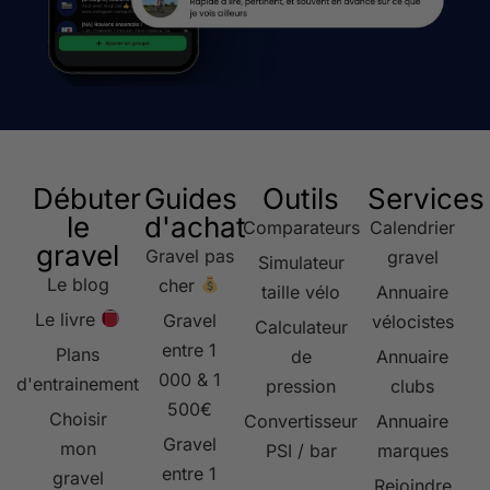
Débuter
Guides
Outils
Services
le
d'achat
Comparateurs
Calendrier
gravel
Gravel pas
gravel
Simulateur
Le blog
cher
taille vélo
Annuaire
Le livre
Gravel
vélocistes
Calculateur
entre 1
Plans
de
Annuaire
000 & 1
d'entrainement
pression
clubs
500€
Choisir
Convertisseur
Annuaire
Gravel
mon
PSI / bar
marques
entre 1
gravel
Rejoindre