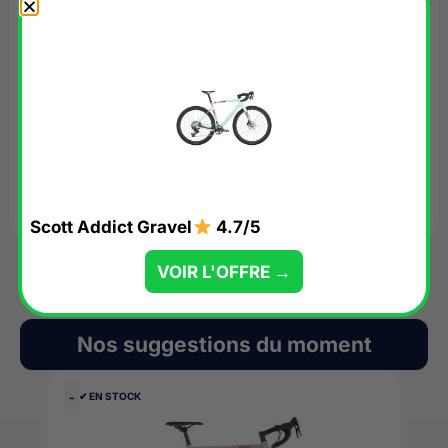
Nom
*
E-mail
*
Scott Addict Gravel
4.7/5
VOIR L'OFFRE →
Nos suggestions du moment
-
✔︎ EN STOCK