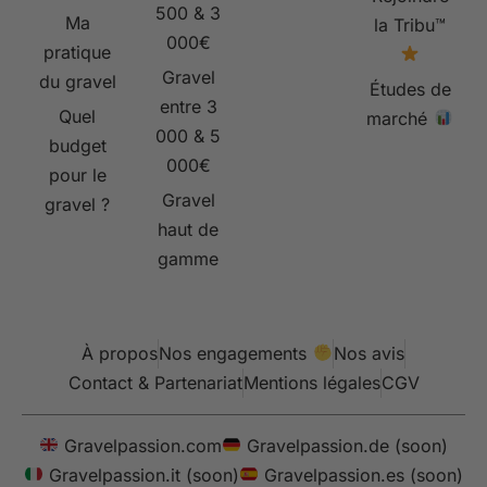
500 & 3
Ma
la Tribu™
000€
pratique
Gravel
du gravel
Études de
entre 3
Quel
marché
000 & 5
budget
000€
pour le
Gravel
gravel ?
haut de
gamme
À propos
Nos engagements
Nos avis
Contact & Partenariat
Mentions légales
CGV
Gravelpassion.com
Gravelpassion.de (soon)
Gravelpassion.it (soon)
Gravelpassion.es (soon)