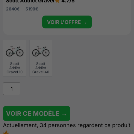
Scott Addict Gravel
4.7/5
2640
€
–
5199
€
VOIR L'OFFRE →
Scott
Scott
Addict
Addict
Gravel 10
Gravel 40
VOIR CE MODÈLE →
Actuellement, 34 personnes regardent ce produit