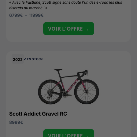
« Avec le Fastlane, Scott signe sans doute l’un des e-road les plus
discrets du marché ! »
6799
€
–
11999
€
VOIR L'OFFRE →
2022
✔︎ EN STOCK
Scott Addict Gravel RC
8999
€
VOIR L'OFFRE →