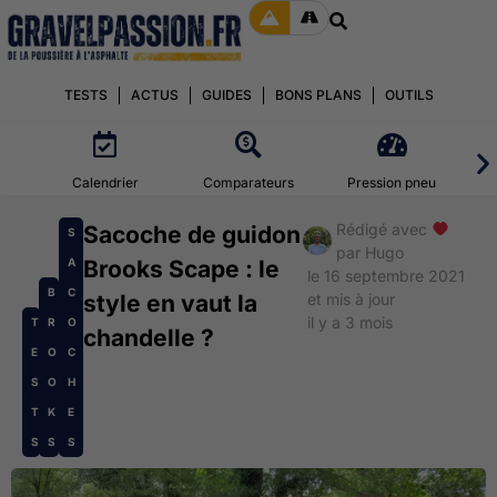
TESTS
ACTUS
GUIDES
BONS PLANS
OUTILS
Calendrier
Comparateurs
Pression pneu
Rédigé avec
Sacoche de guidon
S
par
Hugo
A
Brooks Scape : le
le 16 septembre 2021
B
C
style en vaut la
et mis à jour
il y a 3 mois
T
R
O
chandelle ?
E
O
C
S
O
H
T
K
E
S
S
S