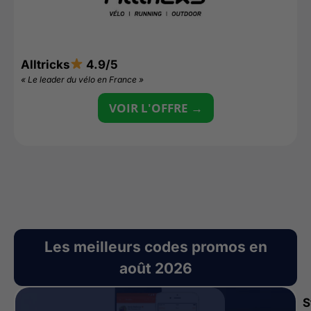
Alltricks
4.9/5
L
« Le leader du vélo en France »
«
VOIR L'OFFRE →
Les meilleurs codes promos en
août 2026
S