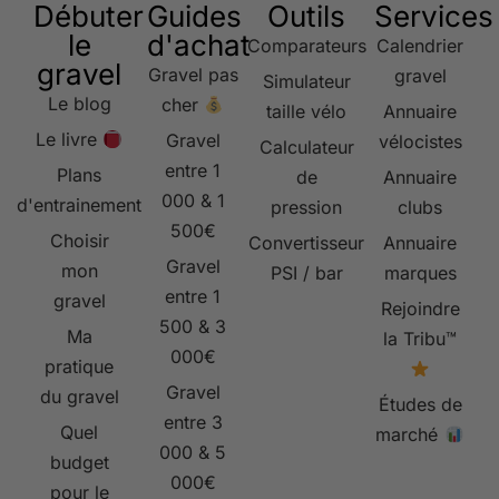
Débuter
Guides
Outils
Services
le
d'achat
Comparateurs
Calendrier
gravel
Gravel pas
gravel
Simulateur
Le blog
cher
taille vélo
Annuaire
Le livre
Gravel
vélocistes
Calculateur
entre 1
Plans
de
Annuaire
000 & 1
d'entrainement
pression
clubs
500€
Choisir
Convertisseur
Annuaire
Gravel
mon
PSI / bar
marques
entre 1
gravel
Rejoindre
500 & 3
Ma
la Tribu™
000€
pratique
Gravel
du gravel
Études de
entre 3
Quel
marché
000 & 5
budget
000€
pour le