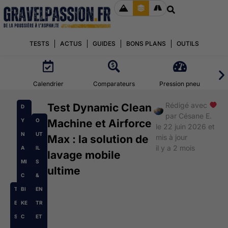
TESTS
ACTUS
GUIDES
BONS PLANS
OUTILS
Calendrier
Comparateurs
Pression pneu
Rédigé avec
Test Dynamic Clean
D
par
Césane E.
Y
O
Machine et Airforce
le 22 juin 2026 et
N
UT
Max : la solution de
mis à jour
il y a 2 mois
A
IL
lavage mobile
MI
S
ultime
C
&
T
BI
EN
E
KE
TR
S
C
ET