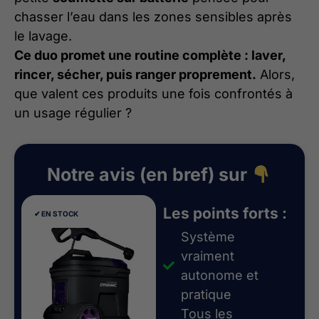
chasser l’eau dans les zones sensibles après
le lavage.
Ce duo promet une routine complète : laver,
rincer, sécher, puis ranger proprement.
Alors,
que valent ces produits une fois confrontés à
un usage régulier ?
Notre avis (en bref) sur
Les points forts :
✔︎ EN STOCK
✔︎ EN STOCK
Système
vraiment
autonome et
pratique
Tous les