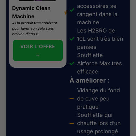
accessoires se
Dynamic Clean
Dynamic AirForce
4.5/5
4.5
rangent dans la
Machine
Max
machine
« Un produit très cohérent
« Très efficace sur chaîne,
pour laver son vélo sans
cassette, visserie et zones
Les H2BRO de
arrivée d’eau »
difficiles ! »
10L sont très bien
VOIR L'OFFRE
VOIR L'OFFRE
pensés
→
→
Soufflette
Airforce Max très
efficace
À améliorer :
Vidange du fond
de cuve peu
pratique
Soufflette qui
chauffe lors d’un
usage prolongé