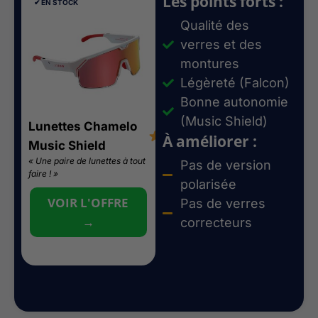
Les points forts :
✔︎ EN STOCK
✔︎ EN STOCK
Qualité des
verres et des
montures
Légèreté (Falcon)
Bonne autonomie
(Music Shield)
Lunettes Chamelo
Lunettes Chamelo
4.2/5
4.6
À améliorer :
Music Shield
Falcon
« Une paire de lunettes à tout
« Des lunettes électroniques
Pas de version
faire ! »
qui n’ont pas besoin d’être
polarisée
rechargées ! »
VOIR L'OFFRE
Pas de verres
VOIR L'OFFRE
→
correcteurs
→