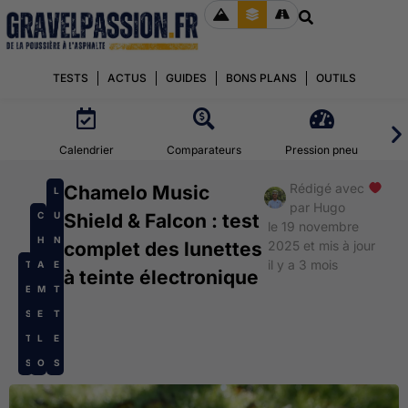
TESTS
ACTUS
GUIDES
BONS PLANS
OUTILS
Calendrier
Comparateurs
Pression pneu
Rédigé avec
Chamelo Music
L
par
Hugo
C
U
Shield & Falcon : test
le 19 novembre
H
N
complet des lunettes
2025 et mis à jour
il y a 3 mois
T
A
E
à teinte électronique
E
M
T
S
E
T
T
L
E
S
O
S