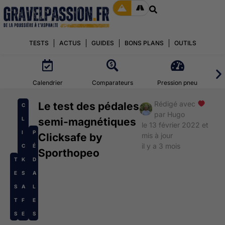
TESTS
ACTUS
GUIDES
BONS PLANS
OUTILS
Calendrier
Comparateurs
Pression pneu
Rédigé avec
Le test des pédales
C
par
Hugo
L
semi-magnétiques
le 13 février 2022 et
I
P
Clicksafe by
mis à jour
il y a 3 mois
C
É
Sporthopeo
T
K
D
E
S
A
S
A
L
T
F
E
S
E
S