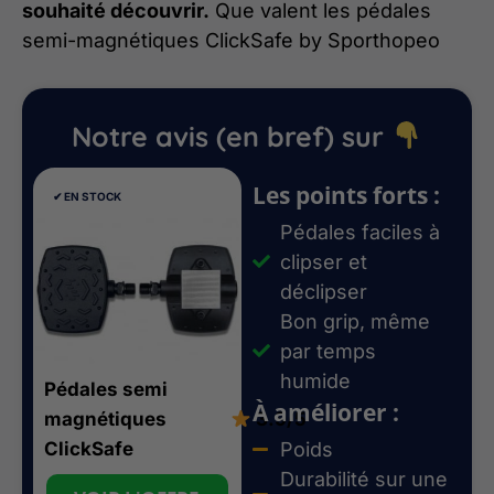
souhaité découvrir.
Que valent les pédales
semi-magnétiques ClickSafe by Sporthopeo
Notre avis (en bref) sur
Les points forts :
✔︎ EN STOCK
Pédales faciles à
clipser et
déclipser
Bon grip, même
par temps
humide
Pédales semi
À améliorer :
magnétiques
3.9/5
ClickSafe
Poids
Durabilité sur une