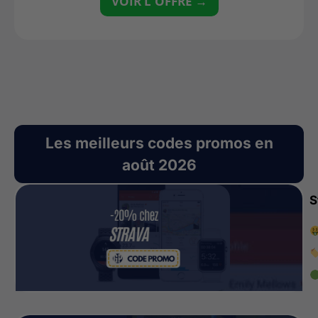
VOIR L'OFFRE →
Les meilleurs codes promos en
août 2026
S