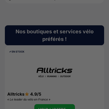
Nos boutiques et services vélo
préférés !
✔︎ EN STOCK
Alltricks
4.9/5
D
« Le leader du vélo en France »
«