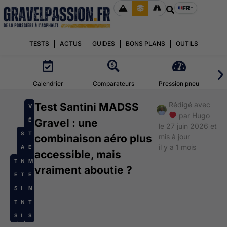
FR
TESTS
ACTUS
GUIDES
BONS PLANS
OUTILS
Calendrier
Comparateurs
Pression pneu
Rédigé avec
Test Santini MADSS
V
par
Hugo
Ê
Gravel : une
le 27 juin 2026 et
S
T
combinaison aéro plus
mis à jour
il y a 1 mois
A
E
accessible, mais
T
N
M
vraiment aboutie ?
E
T
E
S
I
N
T
N
T
S
I
S