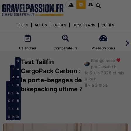
TESTS
ACTUS
GUIDES
BONS PLANS
OUTILS
Calendrier
Comparateurs
Pression pneu
Rédigé avec
Test Tailfin
S
par
Césane E.
T
A
CargoPack Carbon :
le 6 juin 2026 et mis
A
C
le porte-bagages de
à jour
il y a 2 mois
T
I
O
bikepacking ultime ?
E
L
C
S
F
H
T
I
E
S
N
S