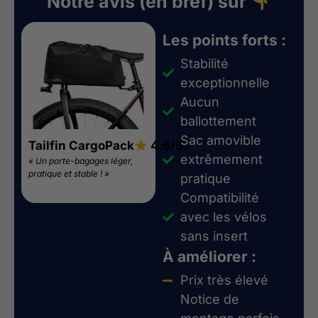
Notre avis (en bref) sur
Les points forts :
Stabilité
exceptionnelle
Aucun
ballottement
Sac amovible
Tailfin CargoPack
4.6/5
extrêmement
« Un porte-bagages léger,
pratique et stable ! »
pratique
Compatibilité
avec les vélos
sans insert
À améliorer :
Prix très élevé
Notice de