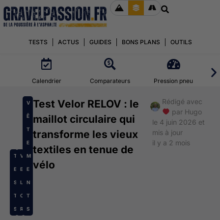
TESTS
ACTUS
GUIDES
BONS PLANS
OUTILS
Calendrier
Comparateurs
Pression pneu
Rédigé avec
Test Velor RELOV : le
V
par
Hugo
Ê
maillot circulaire qui
le 4 juin 2026 et
T
transforme les vieux
mis à jour
il y a 2 mois
E
textiles en tenue de
T
V
M
vélo
E
E
E
S
L
N
T
O
T
S
R
S