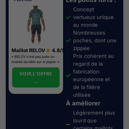
✔︎ EN STOCK
Concept
vertueux unique
au monde
Nombreuses
poches, dont une
zippée
Maillot RELOV
4.8/5
Prix cohérent au
« RELOV n’est pas juste un
maillot durable sur le papier »
regard de la
fabrication
VOIR L'OFFRE
européenne et
→
de la filière
utilisée
À améliorer
Légèrement plus
lourd que
certains maillots