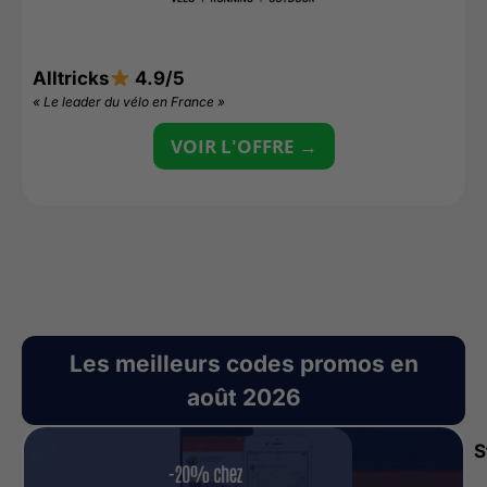
Alltricks
4.9/5
D
« Le leader du vélo en France »
«
VOIR L'OFFRE →
Les meilleurs codes promos en
août 2026
S