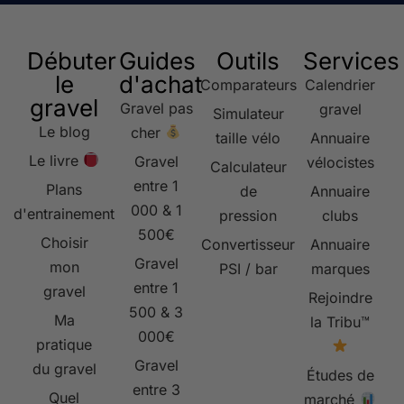
Débuter
Guides
Outils
Services
le
d'achat
Comparateurs
Calendrier
gravel
Gravel pas
gravel
Simulateur
Le blog
cher
taille vélo
Annuaire
Le livre
Gravel
vélocistes
Calculateur
entre 1
Plans
de
Annuaire
000 & 1
d'entrainement
pression
clubs
500€
Choisir
Convertisseur
Annuaire
Gravel
mon
PSI / bar
marques
entre 1
gravel
Rejoindre
500 & 3
Ma
la Tribu™
000€
pratique
Gravel
du gravel
Études de
entre 3
Quel
marché