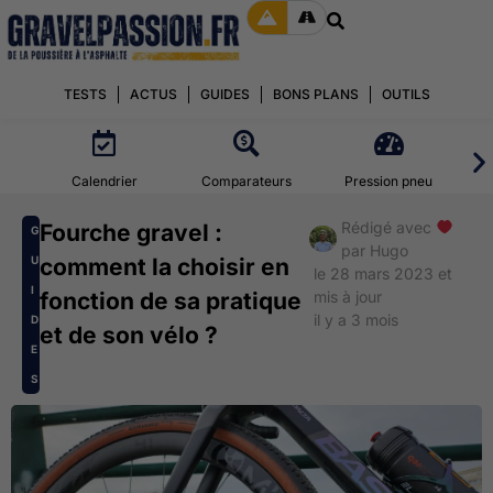
TESTS
ACTUS
GUIDES
BONS PLANS
OUTILS
Calendrier
Comparateurs
Pression pneu
Rédigé avec
Fourche gravel :
G
par
Hugo
U
comment la choisir en
le 28 mars 2023 et
I
fonction de sa pratique
mis à jour
il y a 3 mois
D
et de son vélo ?
E
S