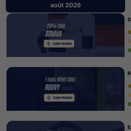
août 2026
S
R
E