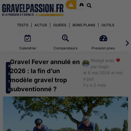
TESTS
ACTUS
GUIDES
BONS PLANS
OUTILS
Calendrier
Comparateurs
Pression pneu
Rédigé avec
Gravel Fever annulé en
A
par
Hugo
2026 : la fin d’un
le 8 mai 2026 et mis
C
modèle gravel trop
à jour
T
il y a 3 mois
subventionné ?
U