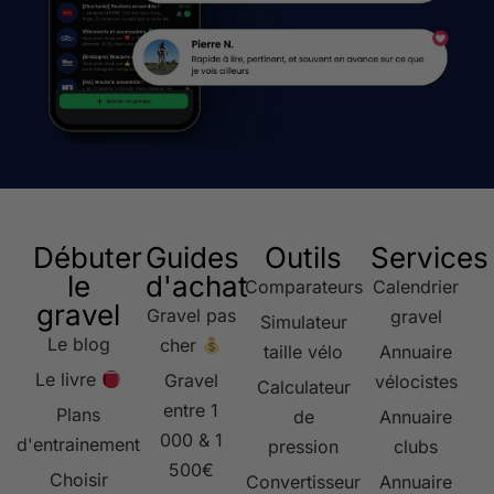
Débuter
Guides
Outils
Services
le
d'achat
Comparateurs
Calendrier
gravel
Gravel pas
gravel
Simulateur
Le blog
cher
taille vélo
Annuaire
Le livre
Gravel
vélocistes
Calculateur
entre 1
Plans
de
Annuaire
000 & 1
d'entrainement
pression
clubs
500€
Choisir
Convertisseur
Annuaire