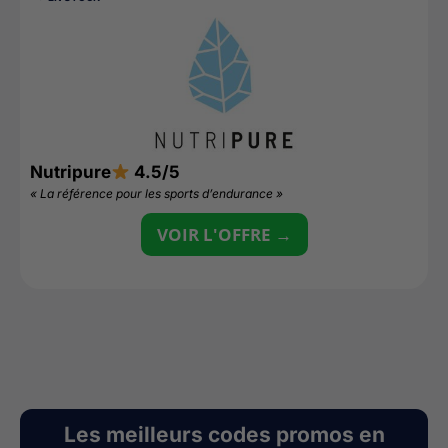
Nutripure
4.5/5
D
« La référence pour les sports d’endurance »
«
VOIR L'OFFRE →
Les meilleurs codes promos en