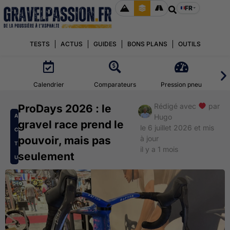
FR
TESTS
ACTUS
GUIDES
BONS PLANS
OUTILS
Calendrier
Comparateurs
Pression pneu
Rédigé avec
par
ProDays 2026 : le
A
Hugo
gravel race prend le
le 6 juillet 2026 et mis
C
pouvoir, mais pas
à jour
T
il y a 1 mois
seulement
U