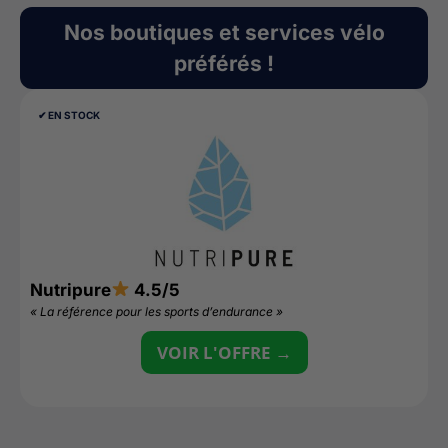
Nos boutiques et services vélo
préférés !
✔︎ EN STOCK
Nutripure
4.5/5
L
« La référence pour les sports d’endurance »
«
VOIR L'OFFRE →