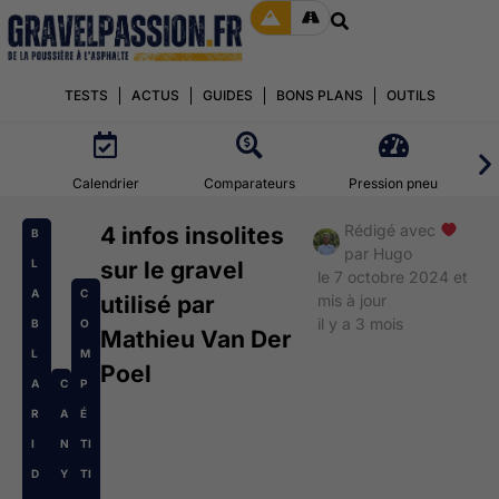
TESTS
ACTUS
GUIDES
BONS PLANS
OUTILS
Calendrier
Comparateurs
Pression pneu
Rédigé avec
4 infos insolites
B
par
Hugo
L
sur le gravel
le 7 octobre 2024 et
A
C
utilisé par
mis à jour
il y a 3 mois
B
O
Mathieu Van Der
L
M
Poel
A
C
P
R
A
É
I
N
TI
D
Y
TI