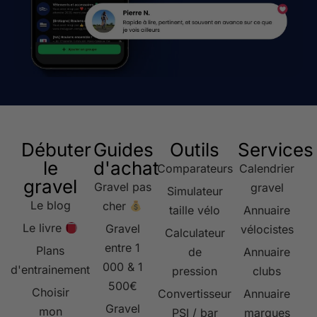
Débuter
Guides
Outils
Services
le
d'achat
Comparateurs
Calendrier
gravel
Gravel pas
gravel
Simulateur
Le blog
cher
taille vélo
Annuaire
Le livre
Gravel
vélocistes
Calculateur
entre 1
Plans
de
Annuaire
000 & 1
d'entrainement
pression
clubs
500€
Choisir
Convertisseur
Annuaire
Gravel
mon
PSI / bar
marques