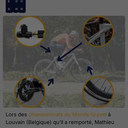
E
O
O
S
N
N
Lors des
championnats du Monde Gravel
à
Louvain (Belgique) qu’il a remporté, Mathieu