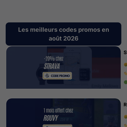
Les meilleurs codes promos en
août 2026
S
R