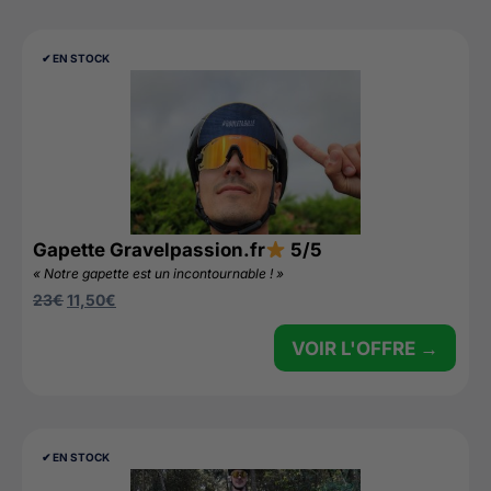
✔︎ EN STOCK
Gapette Gravelpassion.fr
5/5
« Notre gapette est un incontournable ! »
23
€
11,50
€
VOIR L'OFFRE →
✔︎ EN STOCK