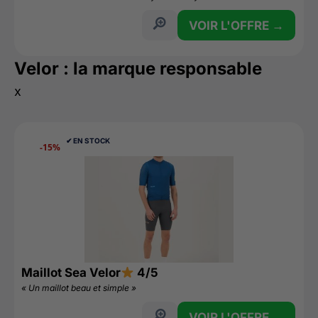
VOIR L'OFFRE →
Velor : la marque responsable
x
✔︎ EN STOCK
-15%
Maillot Sea Velor
4/5
« Un maillot beau et simple »
VOIR L'OFFRE →