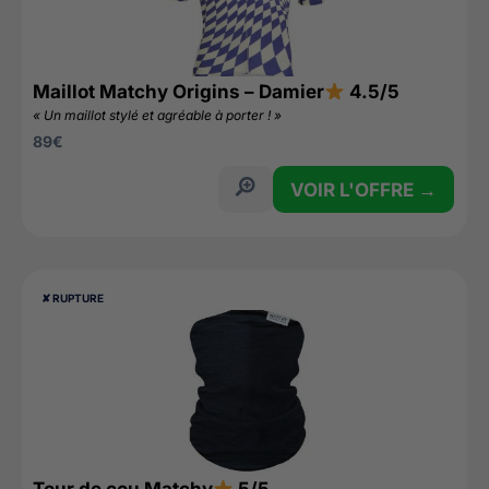
Maillot Matchy Origins – Damier
4.5/5
« Un maillot stylé et agréable à porter ! »
89
€
VOIR L'OFFRE →
✘ RUPTURE
Tour de cou Matchy
5/5