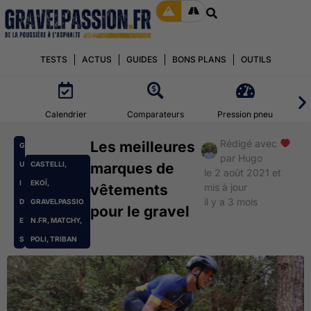
TESTS
ACTUS
GUIDES
BONS PLANS
OUTILS
Calendrier
Comparateurs
Pression pneu
Rédigé avec
Les meilleures
G
par
Hugo
U
CASTELLI
,
marques de
le 2 août 2021 et
I
EKOÏ
,
vêtements
mis à jour
il y a 3 mois
D
GRAVELPASSIO
pour le gravel
E
N.FR
,
MATCHY
,
S
POLI
,
TRIBAN