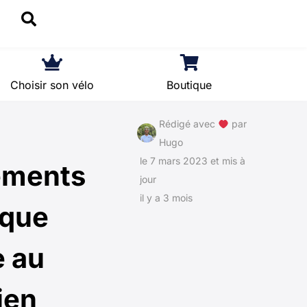
Choisir son vélo
Boutique
Rédigé avec
par
Hugo
le 7 mars 2023 et mis à
ements
jour
il y a 3 mois
 que
e au
ien