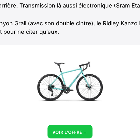
’arrière. Transmission là aussi électronique (Sram E
 Canyon Grail (avec son double cintre), le Ridley Kanz
 pour ne citer qu’eux.
VOIR L'OFFRE →