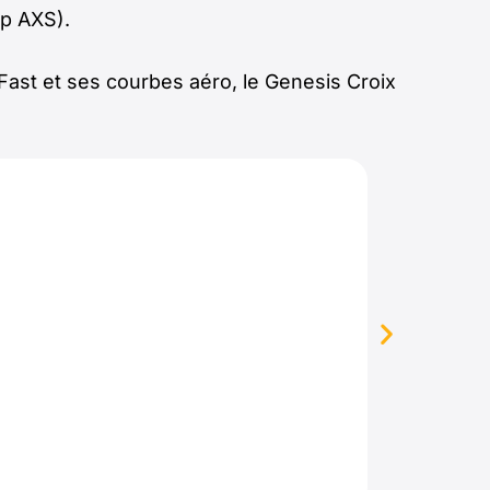
tap AXS).
o Fast et ses courbes aéro, le Genesis Croix
2021
✔︎ EN STOC
Ridley Kanzo F
4499
€
–
1099