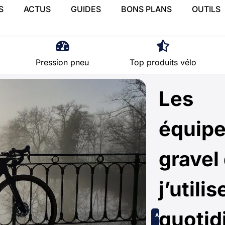
S
ACTUS
GUIDES
BONS PLANS
OUTILS
Pression pneu
Top produits vélo
Les
équip
gravel
j’utilis
quotid
A