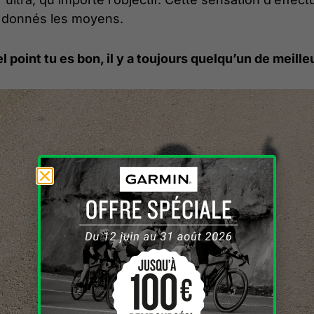
t donnés les moyens.
 point tu es bon, il y a toujours quelqu’un de meille