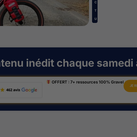
C
T
U
ntenu inédit chaque samedi 
OFFERT : 7+ ressources 100% Gravel
JE R