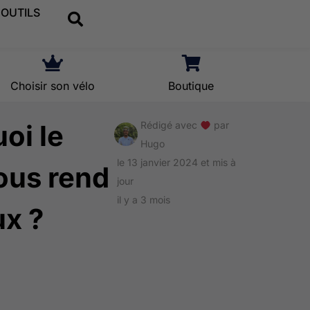
OUTILS
Choisir son vélo
Boutique
oi le
Rédigé avec
par
Hugo
le 13 janvier 2024 et mis à
ous rend
jour
il y a 3 mois
x ?