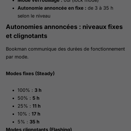
Mode verrouillage :
oui (lock mode)
Autonomie annoncée en fixe :
de 3 à 35 h
selon le niveau
Autonomies annoncées : niveaux fixes
et clignotants
Bookman communique des durées de fonctionnement
par mode.
Modes fixes (Steady)
100% :
3 h
50% :
5 h
25% :
11 h
10% :
17 h
5% :
35 h
Modes clignotants (Flashing)