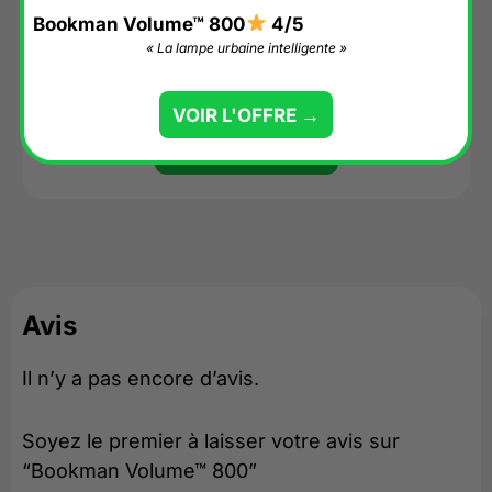
Bookman Volume™ 800
4/5
« La lampe urbaine intelligente »
Bookman Volume™ 1500
4/5
« Puissante et (presque) parfaite ! »
VOIR L'OFFRE →
VOIR L'OFFRE →
Avis
Il n’y a pas encore d’avis.
Soyez le premier à laisser votre avis sur
“Bookman Volume™ 800”