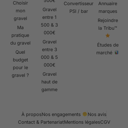
500€
Choisir
Convertisseur
Annuaire
Gravel
mon
PSI / bar
marques
entre 1
gravel
Rejoindre
500 & 3
Ma
la Tribu™
000€
pratique
Gravel
du gravel
Études de
entre 3
Quel
marché
000 & 5
budget
000€
pour le
Gravel
gravel ?
haut de
gamme
À propos
Nos engagements
Nos avis
Contact & Partenariat
Mentions légales
CGV