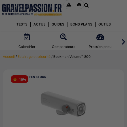
TESTS
ACTUS
GUIDES
BONS PLANS
OUTILS
Calendrier
Comparateurs
Pression pneu
Accueil
/
Éclairage et sécurité
/ Bookman Volume™ 800
✔︎ EN STOCK
-10%