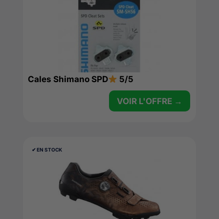
Cales Shimano SPD
5/5
VOIR L'OFFRE →
✔︎ EN STOCK