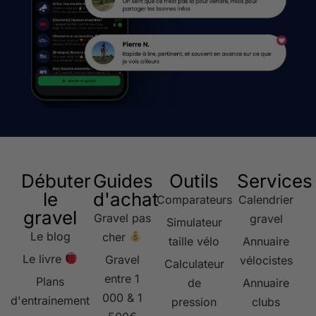
Débuter
Guides
Outils
Services
le
d'achat
Comparateurs
Calendrier
gravel
Gravel pas
gravel
Simulateur
Le blog
cher
taille vélo
Annuaire
Le livre
Gravel
vélocistes
Calculateur
entre 1
Plans
de
Annuaire
000 & 1
d'entrainement
pression
clubs