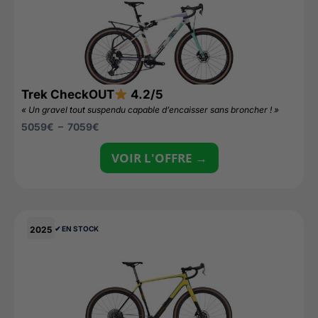
Trek CheckOUT
4.2/5
« Un gravel tout suspendu capable d’encaisser sans broncher ! »
5059
€
–
7059
€
VOIR L'OFFRE →
2025
✔︎ EN STOCK