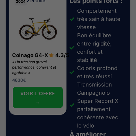
Les points forts :
2024
✔︎ EN STOCK
Comportement
très sain à haute
vitesse
Bon équilibre
entre rigidité,
confort et
Colnago G4-X
4.3/5
stabilité
« Un très bon gravel
performance, cohérent et
Coloris profond
agréable »
et très réussi
4830
€
Transmission
Campagnolo
VOIR L'OFFRE
Super Record X
→
parfaitement
cohérente avec
le vélo
À améliorer