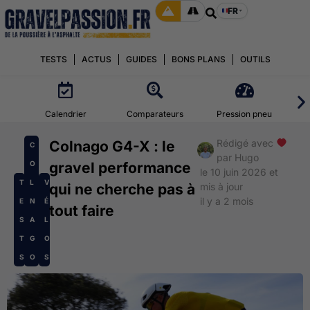
FR
TESTS
ACTUS
GUIDES
BONS PLANS
OUTILS
Calendrier
Comparateurs
Pression pneu
Rédigé avec
Colnago G4-X : le
C
par
Hugo
O
gravel performance
le 10 juin 2026 et
T
L
V
qui ne cherche pas à
mis à jour
il y a 2 mois
E
N
É
tout faire
S
A
L
T
G
O
S
O
S