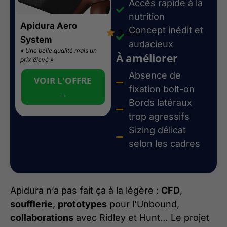
Accès rapide à la
nutrition
Apidura Aero
Concept inédit et
3.5/5
System
audacieux
« Une belle qualité mais un
À améliorer
prix élevé »
Absence de
VOIR L'OFFRE
fixation bolt-on
→
Bords latéraux
trop agressifs
Sizing délicat
selon les cadres
Apidura n’a pas fait ça à la légère :
CFD
,
soufflerie
,
prototypes
pour l’Unbound,
collaborations
avec Ridley et Hunt… Le projet