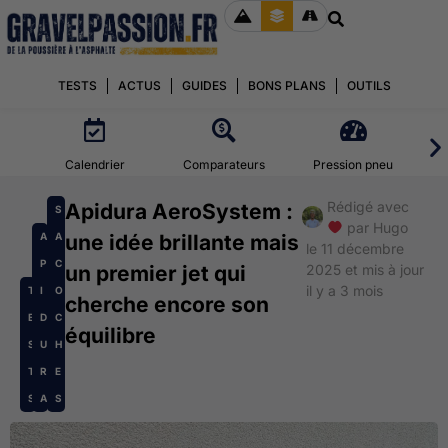
TESTS
ACTUS
GUIDES
BONS PLANS
OUTILS
Calendrier
Comparateurs
Pression pneu
Rédigé avec
Apidura AeroSystem :
S
par
Hugo
A
A
une idée brillante mais
le 11 décembre
P
C
un premier jet qui
2025 et mis à jour
il y a 3 mois
T
I
O
cherche encore son
E
D
C
équilibre
S
U
H
T
R
E
S
A
S