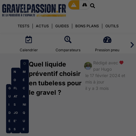
TESTS
ACTUS
GUIDES
BONS PLANS
OUTILS
Calendrier
Comparateurs
Pression pneu
Rédigé avec
Quel liquide
par
Hugo
N
M
préventif choisir
le 17 février 2024 et
O
É
en tubeless pour
mis à jour
il y a 3 mois
G
FL
C
le gravel ?
U
AT
A
I
S
NI
D
JO
Q
E
E'
U
S
S
E