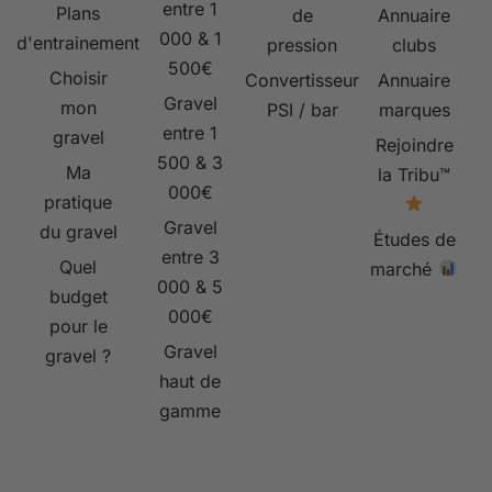
entre 1
Plans
de
Annuaire
000 & 1
d'entrainement
pression
clubs
500€
Choisir
Convertisseur
Annuaire
Gravel
mon
PSI / bar
marques
entre 1
gravel
Rejoindre
500 & 3
Ma
la Tribu™
000€
pratique
Gravel
du gravel
Études de
entre 3
Quel
marché
000 & 5
budget
000€
pour le
Gravel
gravel ?
haut de
gamme