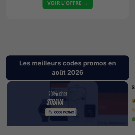
VOIR L'OFFRE →
Les meilleurs codes promos en
août 2026
S