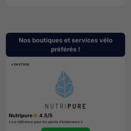
Nos boutiques et services vélo
préférés !
✔︎ EN STOCK
Nutripure
4.5/5
D
« La référence pour les sports d’endurance »
«