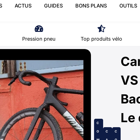
S
ACTUS
GUIDES
BONS PLANS
OUTILS
Pression pneu
Top produits vélo
Ca
VS
Bac
Le 
C
O
C
C
M
A
O