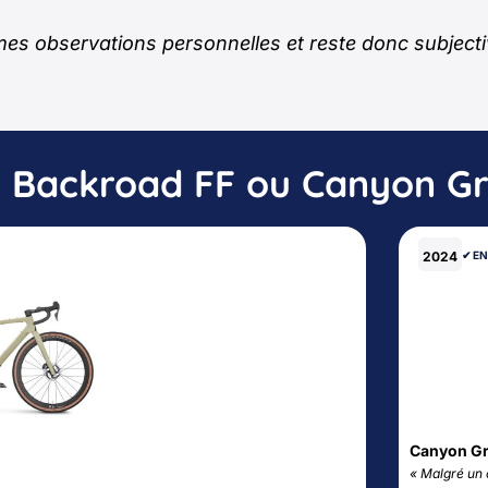
s observations personnelles et reste donc subjective.
 Backroad FF ou Canyon Grai
2024
✔︎ E
Canyon Gr
« Malgré un c