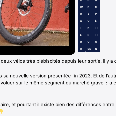
PA
N
M
R
Y
P
A
O
É
T
N
,
TI
E
R
TI
U
O
O
R
SE
N
eux vélos très plébiscités depuis leur sortie, il y 
s sa nouvelle version présentée fin 2023. Et de l’a
évoluer sur le même segment du marché gravel : la c
aire, et pourtant il existe bien des différences entr