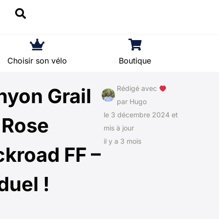
Choisir son vélo
Boutique
nyon Grail
Rédigé avec
par
Hugo
le 3 décembre 2024 et
 Rose
mis à jour
il y a 3 mois
kroad FF –
duel !