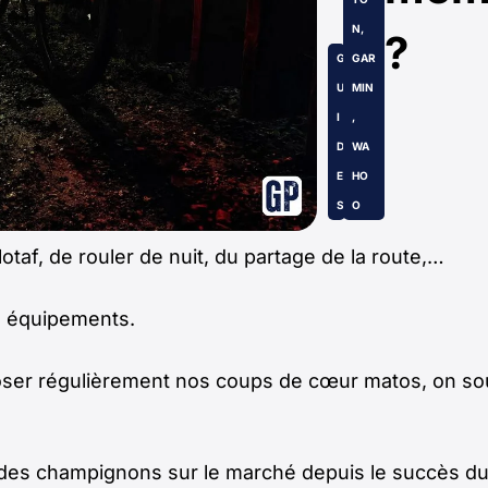
N
,
?
G
GAR
U
MIN
I
,
D
WA
E
HO
S
O
taf, de rouler de nuit, du partage de la route,…
ns équipements.
poser régulièrement nos coups de cœur matos, on so
s champignons sur le marché depuis le succès du p