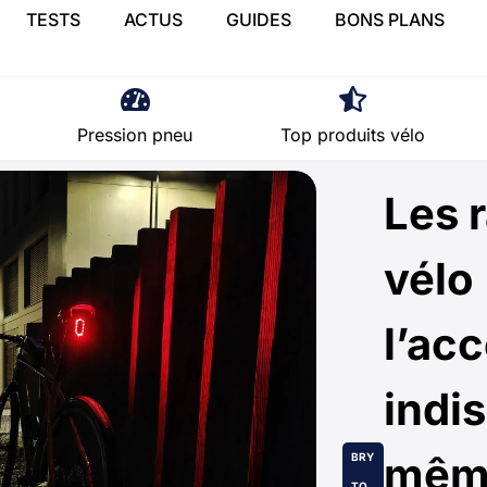
TESTS
ACTUS
GUIDES
BONS PLANS
Pression pneu
Top produits vélo
Les 
vélo 
l’ac
indi
même
BRY
TO