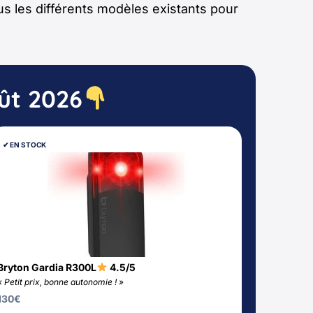
us les différents modèles existants pour
oût 2026
✔︎ EN STOCK
Bryton Gardia R300L
4.5/5
« Petit prix, bonne autonomie ! »
130
€