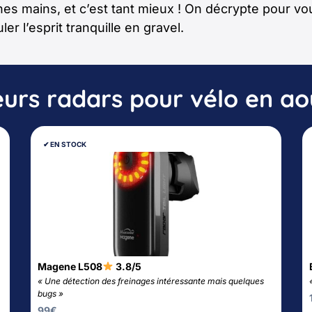
nes mains, et c’est tant mieux ! On décrypte pour vo
ler l’esprit tranquille en gravel.
eurs radars pour vélo en a
✔︎ EN STOCK
Magene L508
3.8/5
« Une détection des freinages intéressante mais quelques
bugs »
99
€