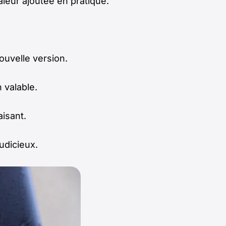
leur ajoutée en pratique.
ouvelle version.
 valable.
aisant.
udicieux.