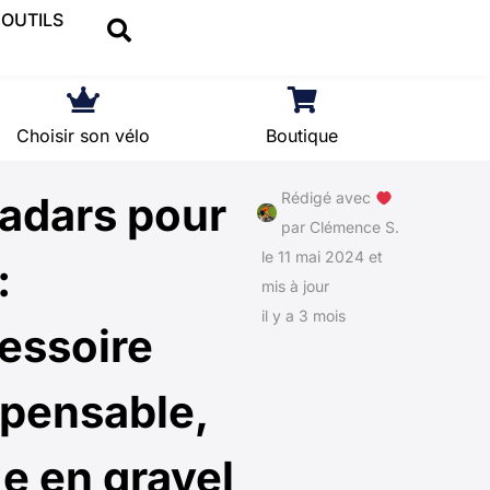
OUTILS
Choisir son vélo
Boutique
radars pour
Rédigé avec
par
Clémence S.
le 11 mai 2024 et
:
mis à jour
il y a 3 mois
cessoire
spensable,
 en gravel