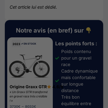
Cet article lui est dédié.
Notre avis (en bref) sur
Les points forts :
2023
✔︎ EN STOCK
Poids contenu
pour un gravel
race
Cadre dynamique
mais confortable
sur longue
Origine Graxx GTR
4.6/5
distance
« Un Graxx GTR transformé
en gravel race très crédible
Très bon
! »
équilibre entre
3730
€
–
8033
€