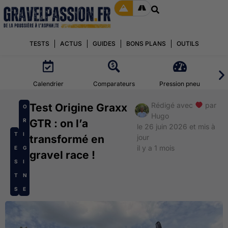
TESTS
ACTUS
GUIDES
BONS PLANS
OUTILS
Calendrier
Comparateurs
Pression pneu
Rédigé avec
par
Test Origine Graxx
O
Hugo
R
GTR : on l’a
le 26 juin 2026 et mis à
T
I
transformé en
jour
il y a 1 mois
E
G
gravel race !
S
I
T
N
S
E