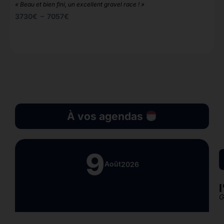
«
« Beau et bien fini, un excellent gravel race ! »
b
3730
€
–
7057
€
À vos agendas
9
Août
2026
G