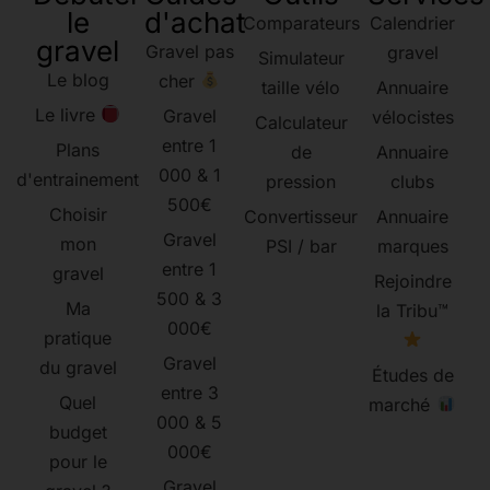
le
d'achat
Comparateurs
Calendrier
gravel
Gravel pas
gravel
Simulateur
Le blog
cher
taille vélo
Annuaire
Le livre
Gravel
vélocistes
Calculateur
entre 1
Plans
de
Annuaire
000 & 1
d'entrainement
pression
clubs
500€
Choisir
Convertisseur
Annuaire
Gravel
mon
PSI / bar
marques
entre 1
gravel
Rejoindre
500 & 3
Ma
la Tribu™
000€
pratique
Gravel
du gravel
Études de
entre 3
Quel
marché
000 & 5
budget
000€
pour le
Gravel