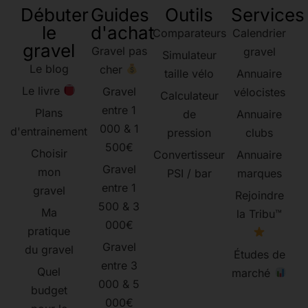
Débuter
Guides
Outils
Services
le
d'achat
Comparateurs
Calendrier
gravel
Gravel pas
gravel
Simulateur
Le blog
cher
taille vélo
Annuaire
Le livre
Gravel
vélocistes
Calculateur
entre 1
Plans
de
Annuaire
000 & 1
d'entrainement
pression
clubs
500€
Choisir
Convertisseur
Annuaire
Gravel
mon
PSI / bar
marques
entre 1
gravel
Rejoindre
500 & 3
Ma
la Tribu™
000€
pratique
Gravel
du gravel
Études de
entre 3
Quel
marché
000 & 5
budget
000€