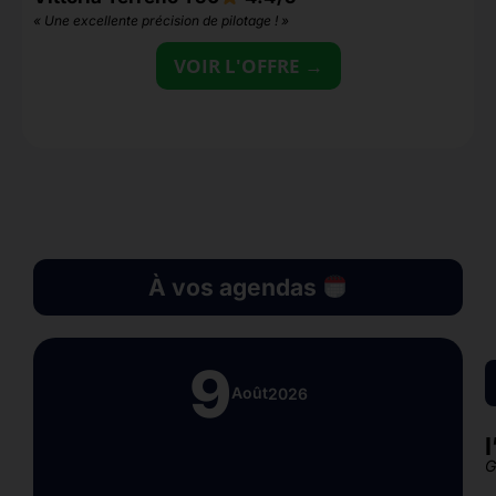
« Une excellente précision de pilotage ! »
«
c
VOIR L'OFFRE →
À vos agendas
9
Août
2026
G