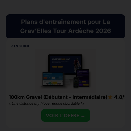
Plans d'entraînement pour La
Grav’Elles Tour Ardèche 2026
✔︎ EN STOCK
100km Gravel (Débutant – Intermédiaire)
4.8/5
2
« Une distance mythique rendue abordable ! »
«
VOIR L'OFFRE →