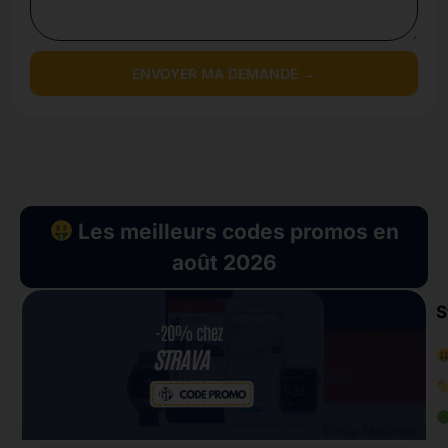
ENVOYER MA DEMANDE →
Les meilleurs codes promos en
août 2026
S