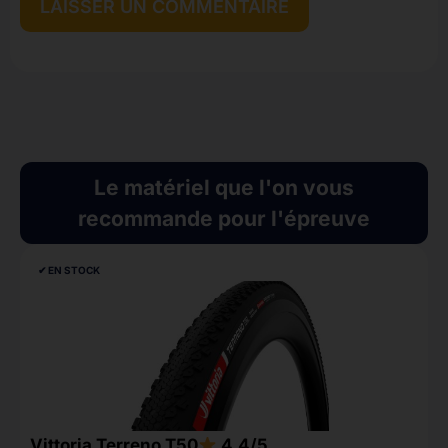
Le matériel que l'on vous
recommande pour l'épreuve
✔︎ EN STOCK
Vittoria Terreno T50
4.4/5
P