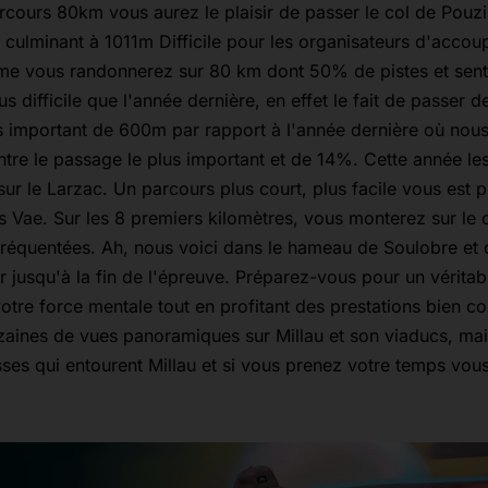
arcours 80km vous aurez le plaisir de passer le col de Pouzi
 culminant à 1011m Difficile pour les organisateurs d'accoup
me vous randonnerez sur 80 km dont 50% de pistes et sent
s difficile que l'année dernière, en effet le fait de passer d
us important de 600m par rapport à l'année dernière où nou
tre le passage le plus important et de 14%. Cette année les
sur le Larzac. Un parcours plus court, plus facile vous est 
s Vae. Sur les 8 premiers kilomètres, vous monterez sur le 
 fréquentées. Ah, nous voici dans le hameau de Soulobre et 
er jusqu'à la fin de l'épreuve. Préparez-vous pour un véritabl
otre force mentale tout en profitant des prestations bien c
izaines de vues panoramiques sur Millau et son viaducs, mai
sses qui entourent Millau et si vous prenez votre temps vou