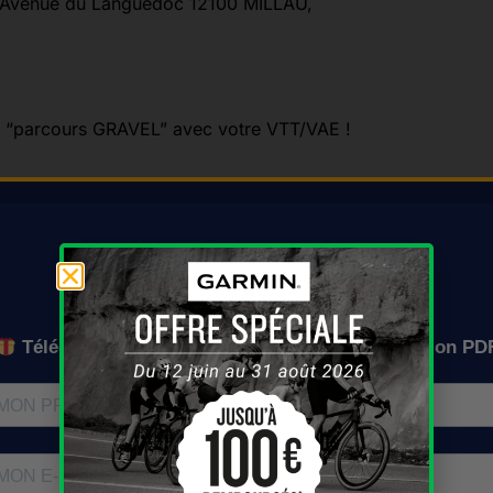
, Avenue du Languedoc 12100 MILLAU,
les “parcours GRAVEL” avec votre VTT/VAE !
On vous l'envoie où ?
0 MILLAU
e sportif de la Maladrerie, Avenue du Languedoc 12100 MIL
Téléchargez gratuitement le calendrier en version PD
ici le 7 juin