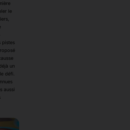
nière
ler le
iers,
e
s
 pistes
proposé
causse
déjà un
e défi.
onnues
s aussi
s