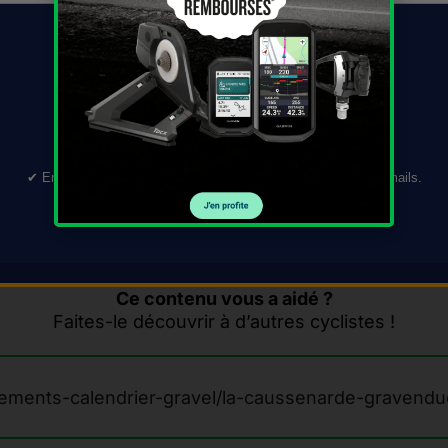
TÉLÉCHARGER →
 soumises par l’organisateur.
✔︎ En validant ce formulaire, vous acceptez de recevoir nos e-mails.
DF)
Mettre à jour cette fiche
Désinscription en 1 clic.
Ce contenu vous a aidé ?
Faites-le découvrir à d’autres cyclistes !
nements-calendrier-gravel/la-caussenarde-gravendu