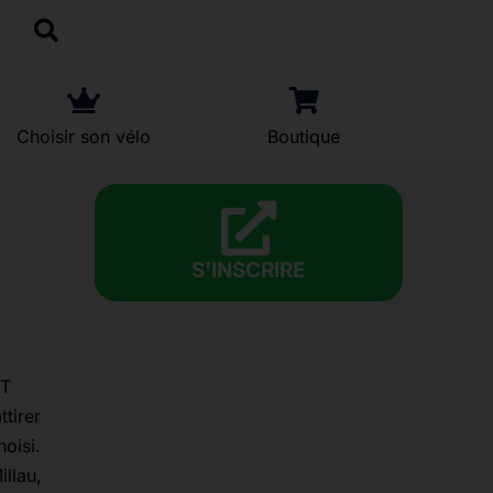
Choisir son vélo
Boutique
S'INSCRIRE
TT
tirer
oisi.
llau,