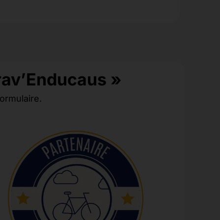
Grav’Enducaus »
formulaire.