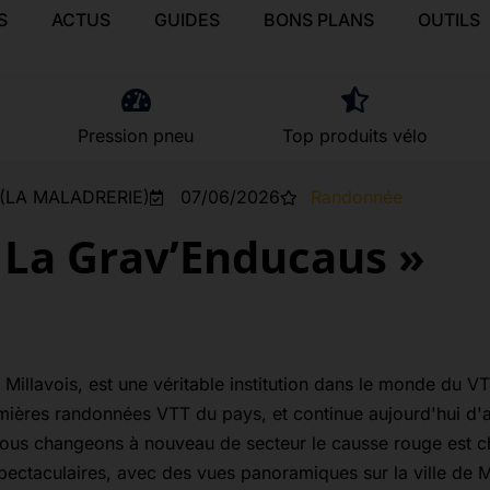
S
ACTUS
GUIDES
BONS PLANS
OUTILS
Pression pneu
Top produits vélo
e (LA MALADRERIE)
07/06/2026
Randonnée
 La Grav’Enducaus »
Millavois, est une véritable institution dans le monde du V
emières randonnées VTT du pays, et continue aujourd'hui d'at
nous changeons à nouveau de secteur le causse rouge est ch
ectaculaires, avec des vues panoramiques sur la ville de Mi