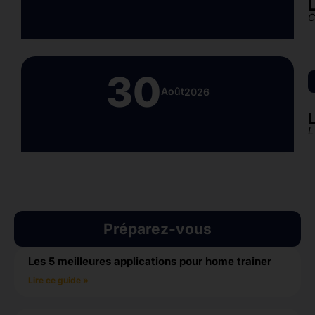
C
30
Août
2026
L
Préparez-vous
Les 5 meilleures applications pour home trainer
Lire ce guide »