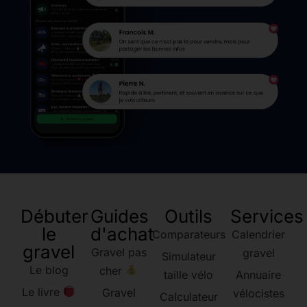
Débuter
Guides
Outils
Services
le
d'achat
Comparateurs
Calendrier
gravel
Gravel pas
gravel
Simulateur
Le blog
cher
taille vélo
Annuaire
Le livre
Gravel
vélocistes
Calculateur