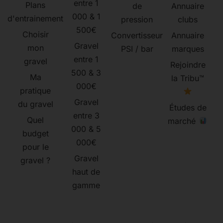
entre 1
Plans
de
Annuaire
000 & 1
d'entrainement
pression
clubs
500€
Choisir
Convertisseur
Annuaire
Gravel
mon
PSI / bar
marques
entre 1
gravel
Rejoindre
500 & 3
Ma
la Tribu™
000€
pratique
Gravel
du gravel
Études de
entre 3
Quel
marché
000 & 5
budget
000€
pour le
Gravel
gravel ?
haut de
gamme