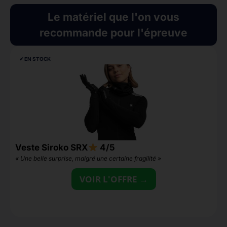
Le matériel que l'on vous
recommande pour l'épreuve
✔︎ EN STOCK
Veste Siroko SRX
4/5
C
« Une belle surprise, malgré une certaine fragilité »
«
3
VOIR L'OFFRE →