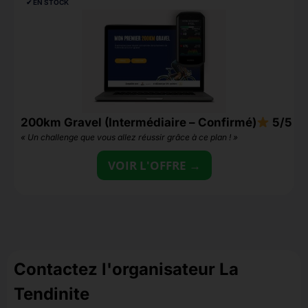
✔︎ EN STOCK
200km Gravel (Intermédiaire – Confirmé)
5/5
5
« Un challenge que vous allez réussir grâce à ce plan ! »
«
VOIR L'OFFRE →
Contactez l'organisateur La
Tendinite