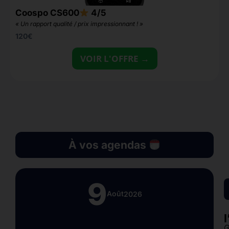
D
Coospo CS600
4/5
«
« Un rapport qualité / prix impressionnant ! »
120
€
VOIR L'OFFRE →
À vos agendas
9
Août
2026
G