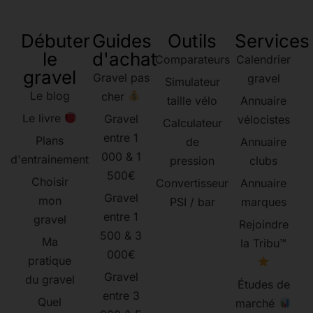
Débuter
Guides
Outils
Services
le
d'achat
Comparateurs
Calendrier
gravel
Gravel pas
gravel
Simulateur
Le blog
cher
taille vélo
Annuaire
Le livre
Gravel
vélocistes
Calculateur
entre 1
Plans
de
Annuaire
000 & 1
d'entrainement
pression
clubs
500€
Choisir
Convertisseur
Annuaire
Gravel
mon
PSI / bar
marques
entre 1
gravel
Rejoindre
500 & 3
Ma
la Tribu™
000€
pratique
Gravel
du gravel
Études de
entre 3
Quel
marché