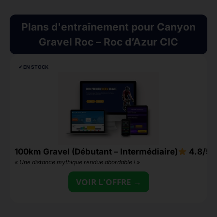
Plans d'entraînement pour Canyon
Gravel Roc – Roc d’Azur CIC
✔︎ EN STOCK
100km Gravel (Débutant – Intermédiaire)
4.8/5
2
« Une distance mythique rendue abordable ! »
«
VOIR L'OFFRE →