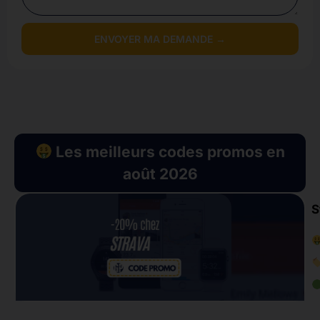
ENVOYER MA DEMANDE →
Les meilleurs codes promos en
août 2026
S