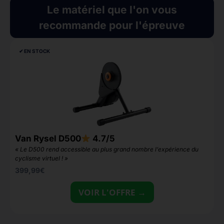
Le matériel que l'on vous
recommande pour l'épreuve
✔︎ EN STOCK
Van Rysel D500
4.7/5
F
« Le D500 rend accessible au plus grand nombre l’expérience du
«
cyclisme virtuel ! »
1
399,99
€
VOIR L'OFFRE →