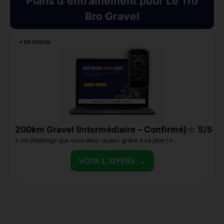
Plans d'entraînement pour Le Tro
Bro Gravel
✔︎ EN STOCK
200km Gravel (Intermédiaire – Confirmé)
5/5
3
« Un challenge que vous allez réussir grâce à ce plan ! »
«
VOIR L'OFFRE →