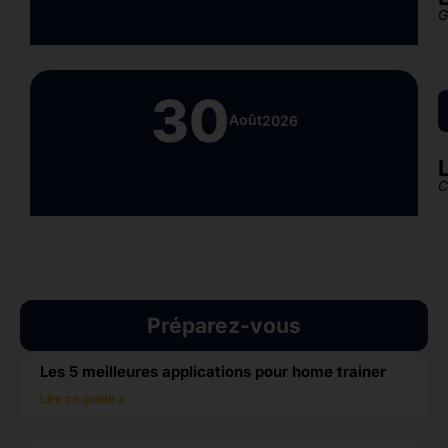
G
30
Août
2026
C
Préparez-vous
Les 5 meilleures applications pour home trainer
Lire ce guide »