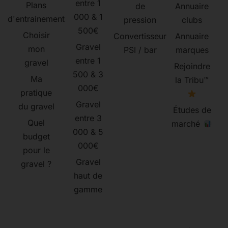
entre 1
Plans
de
Annuaire
000 & 1
d'entrainement
pression
clubs
500€
Choisir
Convertisseur
Annuaire
Gravel
mon
PSI / bar
marques
entre 1
gravel
Rejoindre
500 & 3
Ma
la Tribu™
000€
pratique
Gravel
du gravel
Études de
entre 3
Quel
marché
000 & 5
budget
000€
pour le
Gravel
gravel ?
haut de
gamme