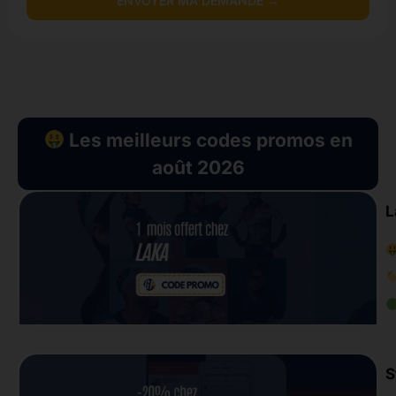
ENVOYER MA DEMANDE →
Les meilleurs codes promos en
août 2026
L
S